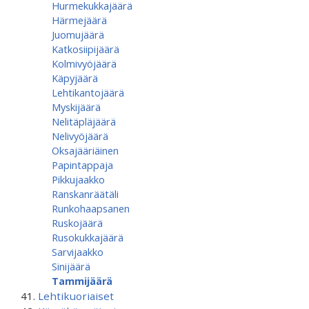
Hurmekukkajäärä
Härmejäärä
Juomujäärä
Katkosiipijäärä
Kolmivyöjäärä
Käpyjäärä
Lehtikantojäärä
Myskijäärä
Nelitäpläjäärä
Nelivyöjäärä
Oksajääriäinen
Papintappaja
Pikkujaakko
Ranskanräätäli
Runkohaapsanen
Ruskojäärä
Rusokukkajäärä
Sarvijaakko
Sinijäärä
Tammijäärä
Lehtikuoriaiset