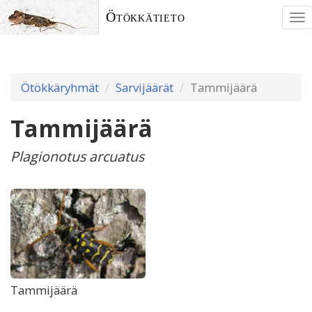
Ötökkätieto
To
nav
Ötökkäryhmät
Sarvijäärät
Tammijäärä
Tammijäärä
Plagionotus arcuatus
Tammijäärä