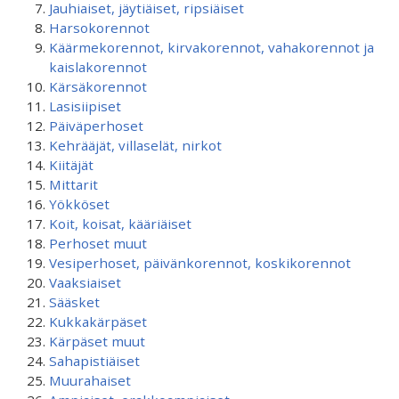
Jauhiaiset, jäytiäiset, ripsiäiset
Harsokorennot
Käärmekorennot, kirvakorennot, vahakorennot ja
kaislakorennot
Kärsäkorennot
Lasisiipiset
Päiväperhoset
Kehrääjät, villaselät, nirkot
Kiitäjät
Mittarit
Yökköset
Koit, koisat, kääriäiset
Perhoset muut
Vesiperhoset, päivänkorennot, koskikorennot
Vaaksiaiset
Sääsket
Kukkakärpäset
Kärpäset muut
Sahapistiäiset
Muurahaiset