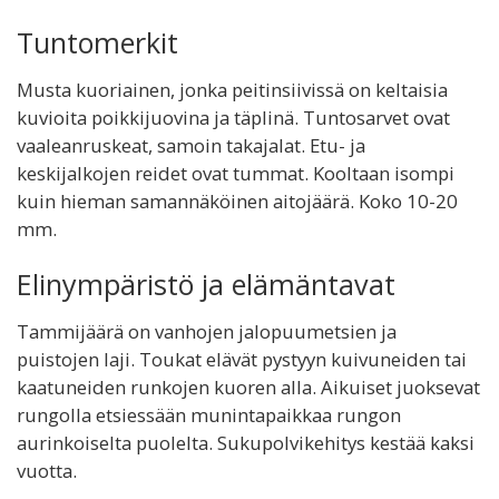
Tuntomerkit
Musta kuoriainen, jonka peitinsiivissä on keltaisia
kuvioita poikkijuovina ja täplinä. Tuntosarvet ovat
vaaleanruskeat, samoin takajalat. Etu- ja
keskijalkojen reidet ovat tummat. Kooltaan isompi
kuin hieman samannäköinen aitojäärä. Koko 10-20
mm.
Elinympäristö ja elämäntavat
Tammijäärä on vanhojen jalopuumetsien ja
puistojen laji. Toukat elävät pystyyn kuivuneiden tai
kaatuneiden runkojen kuoren alla. Aikuiset juoksevat
rungolla etsiessään munintapaikkaa rungon
aurinkoiselta puolelta. Sukupolvikehitys kestää kaksi
vuotta.