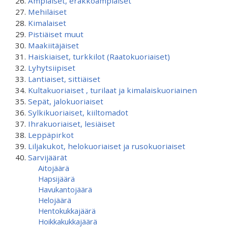
Ampiaiset, erakkoampiaiset
Mehiläiset
Kimalaiset
Pistiäiset muut
Maakiitäjäiset
Haiskiaiset, turkkilot (Raatokuoriaiset)
Lyhytsiipiset
Lantiaiset, sittiäiset
Kultakuoriaiset , turilaat ja kimalaiskuoriainen
Sepät, jalokuoriaiset
Sylkikuoriaiset, kiiltomadot
Ihrakuoriaiset, lesiäiset
Leppäpirkot
Liljakukot, helokuoriaiset ja rusokuoriaiset
Sarvijäärät
Aitojäärä
Hapsijäärä
Havukantojäärä
Helojäärä
Hentokukkajäärä
Hoikkakukkajäärä