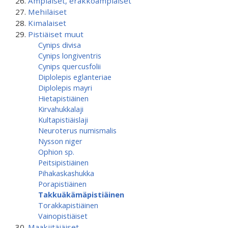
Ampiaiset, erakkoampiaiset
Mehiläiset
Kimalaiset
Pistiäiset muut
Cynips divisa
Cynips longiventris
Cynips quercusfolii
Diplolepis eglanteriae
Diplolepis mayri
Hietapistiäinen
Kirvahukkalaji
Kultapistiäislaji
Neuroterus numismalis
Nysson niger
Ophion sp.
Peitsipistiäinen
Pihakaskashukka
Porapistiäinen
Takkuäkämäpistiäinen
Torakkapistiäinen
Vainopistiäiset
Maakiitäjäiset