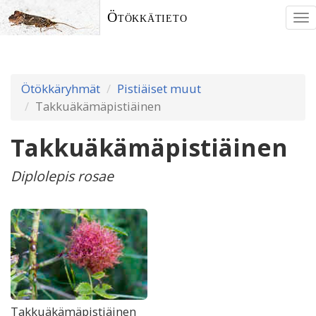
Ötökkätieto
To
nav
Ötökkäryhmät
Pistiäiset muut
Takkuäkämäpistiäinen
Takkuäkämäpistiäinen
Diplolepis rosae
Takkuäkämäpistiäinen