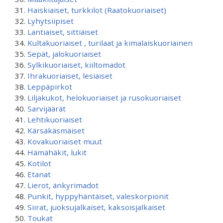
Haiskiaiset, turkkilot (Raatokuoriaiset)
Lyhytsiipiset
Lantiaiset, sittiäiset
Kultakuoriaiset , turilaat ja kimalaiskuoriainen
Sepät, jalokuoriaiset
Sylkikuoriaiset, kiiltomadot
Ihrakuoriaiset, lesiäiset
Leppäpirkot
Liljakukot, helokuoriaiset ja rusokuoriaiset
Sarvijäärät
Lehtikuoriaiset
Kärsäkäsmäiset
Kovakuoriaiset muut
Hämähäkit, lukit
Kotilot
Etanat
Lierot, änkyrimadot
Punkit, hyppyhäntäiset, valeskorpionit
Siirat, juoksujalkaiset, kaksoisjalkaiset
Toukat