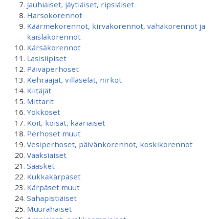
Jauhiaiset, jäytiäiset, ripsiäiset
Harsokorennot
Käärmekorennot, kirvakorennot, vahakorennot ja
kaislakorennot
Kärsäkorennot
Lasisiipiset
Päiväperhoset
Kehrääjät, villaselät, nirkot
Kiitäjät
Mittarit
Yökköset
Koit, koisat, kääriäiset
Perhoset muut
Vesiperhoset, päivänkorennot, koskikorennot
Vaaksiaiset
Sääsket
Kukkakärpäset
Kärpäset muut
Sahapistiäiset
Muurahaiset