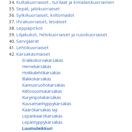
Kultakuoriaiset , turilaat ja kimalaiskuoriainen
Sepät, jalokuoriaiset
Sylkikuoriaiset, kiiltomadot
Ihrakuoriaiset, lesiäiset
Leppäpirkot
Liljakukot, helokuoriaiset ja rusokuoriaiset
Sarvijäärät
Lehtikuoriaiset
Kärsäkäsmäiset
Erakkokorvakärsäkäs
Hernekärsäkäs
Hoikkalehtikärsäkäs
Illakkokärsäkäs
Kannusruohokärsäkäs
Kiiltosuomukärsäkäs
Kurjenpolvikärsäkäs
Kuusamanhyppy­kärsäkäs
Käärökärsäkäs laji
Lepänkäärökärsäkäs
Lepäntyppykärsäkäs
Luumuleikkuri