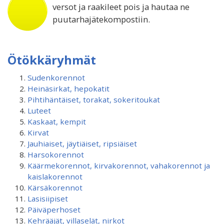
versot ja raakileet pois ja hautaa ne
puutarhajätekompostiin.
Ötökkäryhmät
Sudenkorennot
Heinäsirkat, hepokatit
Pihtihäntäiset, torakat, sokeritoukat
Luteet
Kaskaat, kempit
Kirvat
Jauhiaiset, jäytiäiset, ripsiäiset
Harsokorennot
Käärmekorennot, kirvakorennot, vahakorennot ja
kaislakorennot
Kärsäkorennot
Lasisiipiset
Päiväperhoset
Kehrääjät, villaselät, nirkot