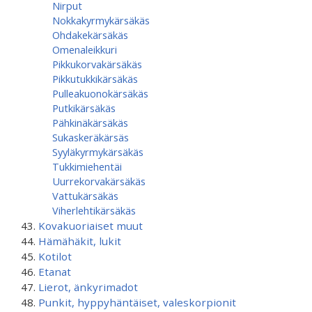
Nirput
Nokkakyrmykärsäkäs
Ohdakekärsäkäs
Omenaleikkuri
Pikkukorvakärsäkäs
Pikkutukkikärsäkäs
Pulleakuonokärsäkäs
Putkikärsäkäs
Pähkinäkärsäkäs
Sukaskeräkärsäs
Syyläkyrmykärsäkäs
Tukkimiehentäi
Uurrekorvakärsäkäs
Vattukärsäkäs
Viherlehtikärsäkäs
Kovakuoriaiset muut
Hämähäkit, lukit
Kotilot
Etanat
Lierot, änkyrimadot
Punkit, hyppyhäntäiset, valeskorpionit