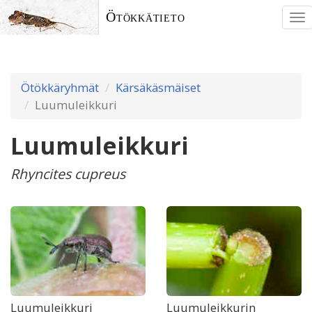
Ötökkätieto
To
nav
Ötökkäryhmät
Kärsäkäsmäiset
Luumuleikkuri
Luumuleikkuri
Rhyncites cupreus
Luumuleikkuri
Luumuleikkurin