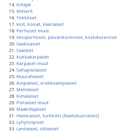
Kiitäjät
Mittarit
Yökköset
Koit, koisat, kääriäiset
Perhoset muut
Vesiperhoset, päivänkorennot, koskikorennot
Vaaksiaiset
Sääsket
Kukkakärpäset
Kärpäset muut
Sahapistiäiset
Muurahaiset
Ampiaiset, erakkoampiaiset
Mehiläiset
Kimalaiset
Pistiäiset muut
Maakiitäjäiset
Haiskiaiset, turkkilot (Raatokuoriaiset)
Lyhytsiipiset
Lantiaiset, sittiäiset