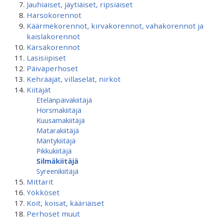
Jauhiaiset, jäytiäiset, ripsiäiset
Harsokorennot
Käärmekorennot, kirvakorennot, vahakorennot ja
kaislakorennot
Kärsäkorennot
Lasisiipiset
Päiväperhoset
Kehrääjät, villaselät, nirkot
Kiitäjät
Etelänpäiväkiitäjä
Horsmakiitäjä
Kuusamakiitäjä
Matarakiitäjä
Mäntykiitäjä
Pikkukiitäjä
Silmäkiitäjä
Syreenikiitäjä
Mittarit
Yökköset
Koit, koisat, kääriäiset
Perhoset muut