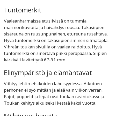
Tuntomerkit
Vaaleanharmaissa etusiivissä on tummia
marmorikuvioita ja häivähdys roosaa. Takasiipien
sisäreuna on ruusunpunainen, etureuna rusehtava.
Hyvä tuntomerkki on takasiipien sininen silmätäplä.
Vihreän toukan sivuilla on vaalea raidoitus. Hyvä
tuntomerkki on sinertävä piikki peräpäässä. Siipien
kärkiväli levitettynä 67-91 mm.
Elinympäristö ja elämäntavat
Viihtyy lehtimetsiköiden läheisyydessä. Aikuinen
perhonen ei syö mitään ja elää vain viikon verran.
Pajut, poppelit ja lepät ovat toukan ravintokasveja.
Toukan kehitys aikuiseksi kestää kaksi vuotta.
Milloin voi havaita