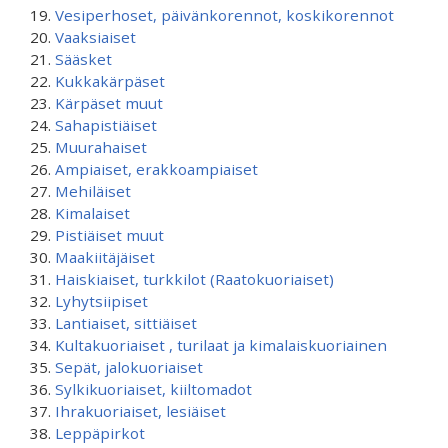
Vesiperhoset, päivänkorennot, koskikorennot
Vaaksiaiset
Sääsket
Kukkakärpäset
Kärpäset muut
Sahapistiäiset
Muurahaiset
Ampiaiset, erakkoampiaiset
Mehiläiset
Kimalaiset
Pistiäiset muut
Maakiitäjäiset
Haiskiaiset, turkkilot (Raatokuoriaiset)
Lyhytsiipiset
Lantiaiset, sittiäiset
Kultakuoriaiset , turilaat ja kimalaiskuoriainen
Sepät, jalokuoriaiset
Sylkikuoriaiset, kiiltomadot
Ihrakuoriaiset, lesiäiset
Leppäpirkot