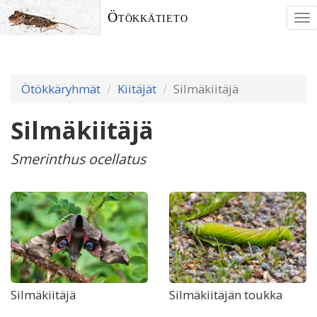
Ötökkätieto
To
nav
Ötökkäryhmät
Kiitäjät
Silmäkiitäjä
Silmäkiitäjä
Smerinthus ocellatus
Silmäkiitäjä
Silmäkiitäjän toukka