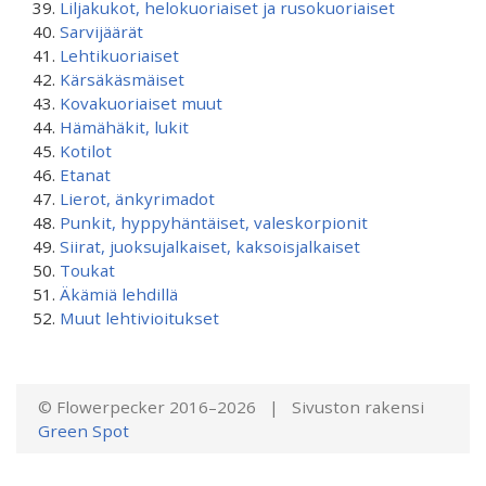
Liljakukot, helokuoriaiset ja rusokuoriaiset
Sarvijäärät
Lehtikuoriaiset
Kärsäkäsmäiset
Kovakuoriaiset muut
Hämähäkit, lukit
Kotilot
Etanat
Lierot, änkyrimadot
Punkit, hyppyhäntäiset, valeskorpionit
Siirat, juoksujalkaiset, kaksoisjalkaiset
Toukat
Äkämiä lehdillä
Muut lehtivioitukset
© Flowerpecker 2016–2026 | Sivuston rakensi
Green Spot