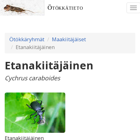
Ötökkätieto
To
nav
Ötökkäryhmät
Maakiitäjäiset
Etanakiitäjäinen
Etanakiitäjäinen
Cychrus caraboides
Etanakiitäjäinen