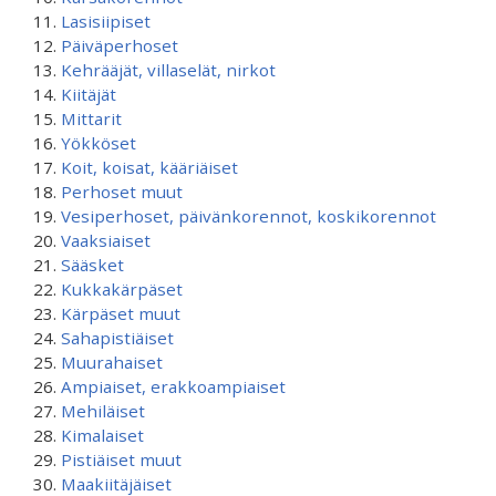
Lasisiipiset
Päiväperhoset
Kehrääjät, villaselät, nirkot
Kiitäjät
Mittarit
Yökköset
Koit, koisat, kääriäiset
Perhoset muut
Vesiperhoset, päivänkorennot, koskikorennot
Vaaksiaiset
Sääsket
Kukkakärpäset
Kärpäset muut
Sahapistiäiset
Muurahaiset
Ampiaiset, erakkoampiaiset
Mehiläiset
Kimalaiset
Pistiäiset muut
Maakiitäjäiset