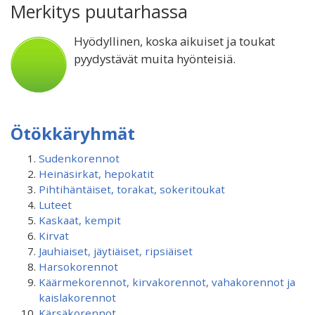
Merkitys puutarhassa
Hyödyllinen, koska aikuiset ja toukat
pyydystävät muita hyönteisiä.
Ötökkäryhmät
Sudenkorennot
Heinäsirkat, hepokatit
Pihtihäntäiset, torakat, sokeritoukat
Luteet
Kaskaat, kempit
Kirvat
Jauhiaiset, jäytiäiset, ripsiäiset
Harsokorennot
Käärmekorennot, kirvakorennot, vahakorennot ja
kaislakorennot
Kärsäkorennot