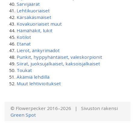
Sarvijäärät
Lehtikuoriaiset
Kärsäkäsmäiset
Kovakuoriaiset muut
Hämähäkit, lukit
Kotilot
Etanat
Lierot, änkyrimadot
Punkit, hyppyhäntäiset, valeskorpionit
Siirat, juoksujalkaiset, kaksoisjalkaiset
Toukat
Äkämiä lehdillä
Muut lehtivioitukset
© Flowerpecker 2016–2026 | Sivuston rakensi
Green Spot