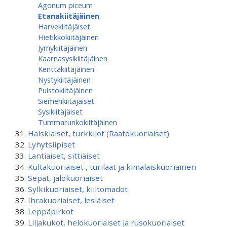
Agonum piceum
Etanakiitäjäinen
Harvekiitäjäiset
Hietikkokiitäjäinen
Jymykiitäjäinen
Kaarnasysikiitäjäinen
Kenttäkiitäjäinen
Nystykiitäjäinen
Puistokiitäjäinen
Siemenkiitäjäiset
Sysikiitäjäiset
Tummarunkokiitäjäinen
Haiskiaiset, turkkilot (Raatokuoriaiset)
Lyhytsiipiset
Lantiaiset, sittiäiset
Kultakuoriaiset , turilaat ja kimalaiskuoriainen
Sepät, jalokuoriaiset
Sylkikuoriaiset, kiiltomadot
Ihrakuoriaiset, lesiäiset
Leppäpirkot
Liljakukot, helokuoriaiset ja rusokuoriaiset