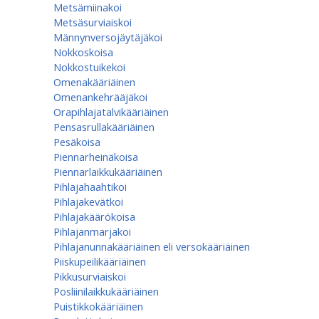
Metsämiinakoi
Metsäsurviaiskoi
Männynversojäytäjäkoi
Nokkoskoisa
Nokkostuikekoi
Omenakääriäinen
Omenan­kehrääjä­koi
Orapihlajatalvikääriäinen
Pensasrullakääriäinen
Pesäkoisa
Piennarheinäkoisa
Piennarlaikkukääriäinen
Pihlajahaahtikoi
Pihlajakevätkoi
Pihlajakäärökoisa
Pihlajanmarjakoi
Pihlajanunnakääriäinen eli versokääriäinen
Piiskupeilikääriäinen
Pikkusurviaiskoi
Posliinilaikkukääriäinen
Puistikkokääriäinen