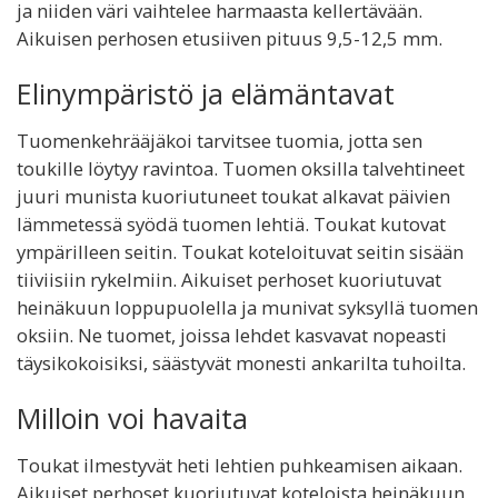
ja niiden väri vaihtelee harmaasta kellertävään.
Aikuisen perhosen etusiiven pituus 9,5-12,5 mm.
Elinympäristö ja elämäntavat
Tuomenkehrääjäkoi tarvitsee tuomia, jotta sen
toukille löytyy ravintoa. Tuomen oksilla talvehtineet
juuri munista kuoriutuneet toukat alkavat päivien
lämmetessä syödä tuomen lehtiä. Toukat kutovat
ympärilleen seitin. Toukat koteloituvat seitin sisään
tiiviisiin rykelmiin. Aikuiset perhoset kuoriutuvat
heinäkuun loppupuolella ja munivat syksyllä tuomen
oksiin. Ne tuomet, joissa lehdet kasvavat nopeasti
täysikokoisiksi, säästyvät monesti ankarilta tuhoilta.
Milloin voi havaita
Toukat ilmestyvät heti lehtien puhkeamisen aikaan.
Aikuiset perhoset kuoriutuvat koteloista heinäkuun