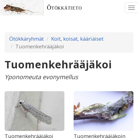
Ötökkätieto
To
nav
Ötökkäryhmät
Koit, koisat, kääriäiset
Tuomenkehrääjäkoi
Tuomenkehrääjäkoi
Yponomeuta evonymellus
Tuomenkehrääjäkoi
Tuomenkehrääjäkoin