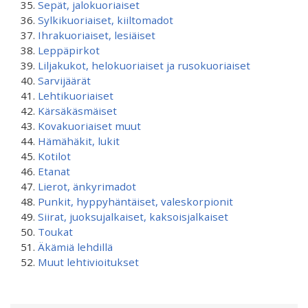
Sepät, jalokuoriaiset
Sylkikuoriaiset, kiiltomadot
Ihrakuoriaiset, lesiäiset
Leppäpirkot
Liljakukot, helokuoriaiset ja rusokuoriaiset
Sarvijäärät
Lehtikuoriaiset
Kärsäkäsmäiset
Kovakuoriaiset muut
Hämähäkit, lukit
Kotilot
Etanat
Lierot, änkyrimadot
Punkit, hyppyhäntäiset, valeskorpionit
Siirat, juoksujalkaiset, kaksoisjalkaiset
Toukat
Äkämiä lehdillä
Muut lehtivioitukset