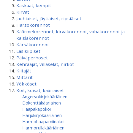
Kaskaat, kempit
Kirvat
Jauhiaiset, jäytiäiset, ripsiäiset
Harsokorennot
Käärmekorennot, kirvakorennot, vahakorennot ja
kaislakorennot
Kärsäkorennot
Lasisiipiset
Päiväperhoset
Kehrääjät, villaselät, nirkot
Kiitäjät
Mittarit
Yökköset
Koit, koisat, kääriäiset
Angervokirjokääriäinen
Elokenttäkääriäinen
Haapakapokoi
Harjukirjokääriäinen
Harmohaapamiinakoi
Harmorullakääriäinen