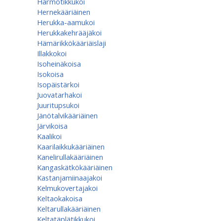
Harmotikkukoi
Hernekääriäinen
Herukka-aamukoi
Herukkakehrääjäkoi
Hämärikkökääriäislaji
Illakkokoi
Isoheinäkoisa
Isokoisa
Isopäistärkoi
Juovatarhakoi
Juuritupsukoi
Jänötalvikääriäinen
Järvikoisa
Kaalikoi
Kaarilaikkukääriäinen
Kanelirullakääriäinen
Kangaskätkökääriäinen
Kastanjamiinaajakoi
Kelmukovertajakoi
Keltaokakoisa
Keltarullakääriäinen
Keltatäplätikkukoi