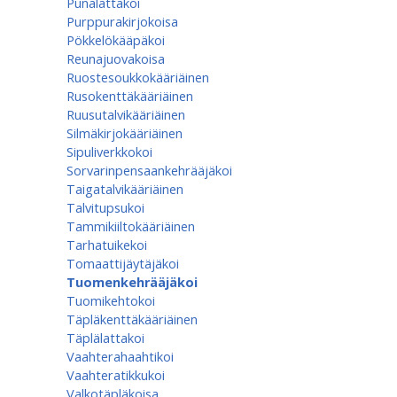
Punalattakoi
Purppurakirjokoisa
Pökkelökääpäkoi
Reunajuovakoisa
Ruostesoukkokääriäinen
Rusokenttäkääriäinen
Ruusutalvikääriäinen
Silmäkirjokääriäinen
Sipuliverkkokoi
Sorvarinpensaankehrääjäkoi
Taigatalvikääriäinen
Talvitupsukoi
Tammikiiltokääriäinen
Tarhatuikekoi
Tomaattijäytäjäkoi
Tuomenkehrääjäkoi
Tuomikehtokoi
Täpläkenttäkääriäinen
Täplälattakoi
Vaahterahaahtikoi
Vaahteratikkukoi
Valkotäpläkoisa