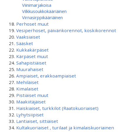
Viinimarjakoisa
Vilkkusoukkokääriäinen
Virnasirppikääriäinen
Perhoset muut
Vesiperhoset, päivänkorennot, koskikorennot
Vaaksiaiset
Sääsket
Kukkakärpäset
Kärpäset muut
Sahapistiäiset
Muurahaiset
Ampiaiset, erakkoampiaiset
Mehiläiset
Kimalaiset
Pistiäiset muut
Maakiitäjäiset
Haiskiaiset, turkkilot (Raatokuoriaiset)
Lyhytsiipiset
Lantiaiset, sittiäiset
Kultakuoriaiset , turilaat ja kimalaiskuoriainen