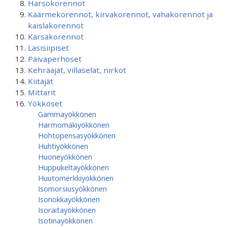
Harsokorennot
Käärmekorennot, kirvakorennot, vahakorennot ja
kaislakorennot
Kärsäkorennot
Lasisiipiset
Päiväperhoset
Kehrääjät, villaselät, nirkot
Kiitäjät
Mittarit
Yökköset
Gammayökkönen
Harmomäkiyökkönen
Hohtopensasyökkönen
Huhtiyökkönen
Huoneyökkönen
Huppukeltayökkönen
Huutomerkkiyökkönen
Isomorsiusyökkönen
Isonokkayökkönen
Isoraitayökkönen
Isotinayökkönen