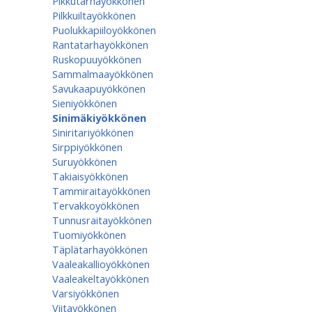
Pikkutarhayökkönen
Pilkkuiltayökkönen
Puolukkapiiloyökkönen
Rantatarhayökkönen
Ruskopuuyökkönen
Sammalmaayökkönen
Savukaapuyökkönen
Sieniyökkönen
Sinimäkiyökkönen
Siniritariyökkönen
Sirppiyökkönen
Suruyökkönen
Takiaisyökkönen
Tammiraitayökkönen
Tervakkoyökkönen
Tunnusraitayökkönen
Tuomiyökkönen
Täplätarhayökkönen
Vaaleakallioyökkönen
Vaaleakeltayökkönen
Varsiyökkönen
Viitayökkönen