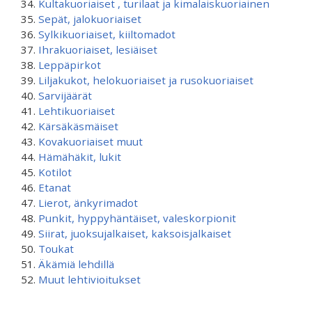
Kultakuoriaiset , turilaat ja kimalaiskuoriainen
Sepät, jalokuoriaiset
Sylkikuoriaiset, kiiltomadot
Ihrakuoriaiset, lesiäiset
Leppäpirkot
Liljakukot, helokuoriaiset ja rusokuoriaiset
Sarvijäärät
Lehtikuoriaiset
Kärsäkäsmäiset
Kovakuoriaiset muut
Hämähäkit, lukit
Kotilot
Etanat
Lierot, änkyrimadot
Punkit, hyppyhäntäiset, valeskorpionit
Siirat, juoksujalkaiset, kaksoisjalkaiset
Toukat
Äkämiä lehdillä
Muut lehtivioitukset