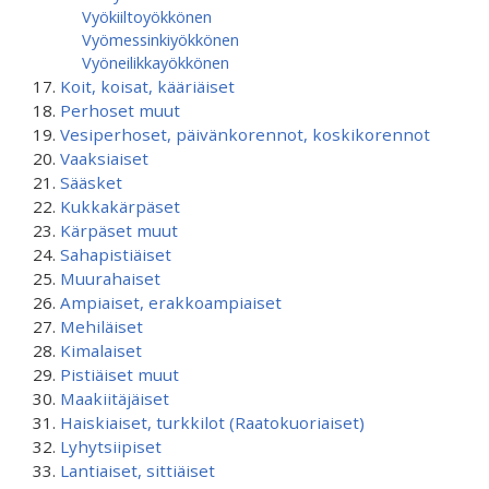
Vyökiiltoyökkönen
Vyömessinkiyökkönen
Vyöneilikkayökkönen
Koit, koisat, kääriäiset
Perhoset muut
Vesiperhoset, päivänkorennot, koskikorennot
Vaaksiaiset
Sääsket
Kukkakärpäset
Kärpäset muut
Sahapistiäiset
Muurahaiset
Ampiaiset, erakkoampiaiset
Mehiläiset
Kimalaiset
Pistiäiset muut
Maakiitäjäiset
Haiskiaiset, turkkilot (Raatokuoriaiset)
Lyhytsiipiset
Lantiaiset, sittiäiset