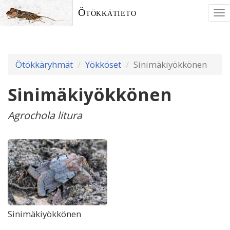
Ötökkätieto
To
nav
Ötökkäryhmät
Yökköset
Sinimäkiyökkönen
Sinimäkiyökkönen
Agrochola litura
Sinimäkiyökkönen