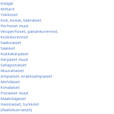
Kiitäjät
Mittarit
Yökköset
Koit, koisat, kääriäiset
Perhoset muut
Vesiperhoset, päivänkorennot,
koskikorennot
Vaaksiaiset
Sääsket
Kukkakärpäset
Kärpäset muut
Sahapistiäiset
Muurahaiset
Ampiaiset, erakkoampiaiset
Mehiläiset
Kimalaiset
Pistiäiset muut
Maakiitäjäiset
Haiskiaiset, turkkilot
(Raatokuoriaiset)