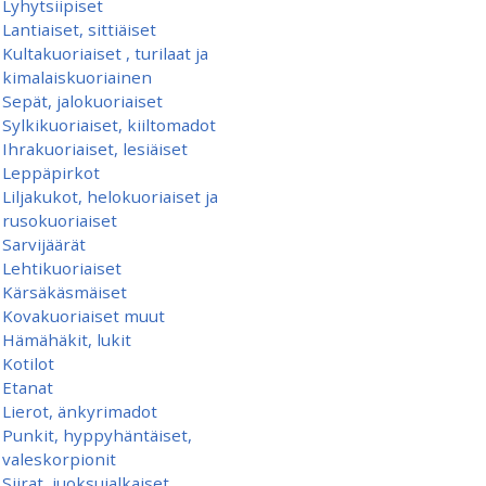
Lyhytsiipiset
Lantiaiset, sittiäiset
Kultakuoriaiset , turilaat ja
kimalaiskuoriainen
Sepät, jalokuoriaiset
Sylkikuoriaiset, kiiltomadot
Ihrakuoriaiset, lesiäiset
Leppäpirkot
Liljakukot, helokuoriaiset ja
rusokuoriaiset
Sarvijäärät
Lehtikuoriaiset
Kärsäkäsmäiset
Kovakuoriaiset muut
Hämähäkit, lukit
Kotilot
Etanat
Lierot, änkyrimadot
Punkit, hyppyhäntäiset,
valeskorpionit
Siirat, juoksujalkaiset,