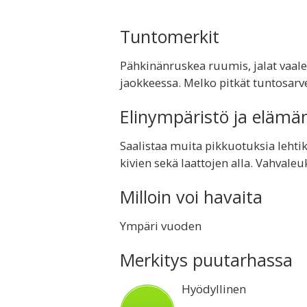
Tuntomerkit
Pähkinänruskea ruumis, jalat vaalea
jaokkeessa. Melko pitkät tuntosarv
Elinympäristö ja elämä
Saalistaa muita pikkuotuksia lehti
kivien sekä laattojen alla. Vahvale
Milloin voi havaita
Ympäri vuoden
Merkitys puutarhassa
Hyödyllinen