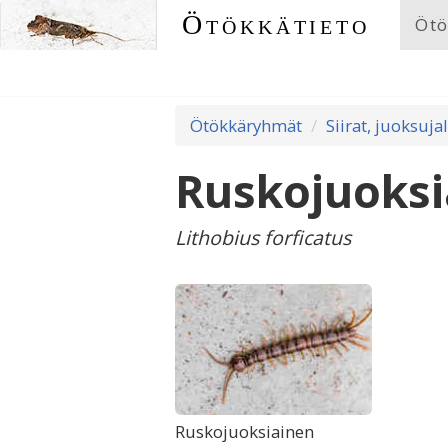
Ötökkätieto
Ötö
Ötökkäryhmät
Siirat, juoksuja
Ruskojuoksi
Lithobius forficatus
Ruskojuoksiainen