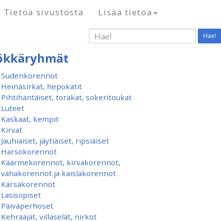
Tietoa sivustosta
Lisää tietoa
Hae!
ökkäryhmät
Sudenkorennot
Heinäsirkat, hepokatit
Pihtihäntäiset, torakat, sokeritoukat
Luteet
Kaskaat, kempit
Kirvat
Jauhiaiset, jäytiäiset, ripsiäiset
Harsokorennot
Käärmekorennot, kirvakorennot,
vahakorennot ja kaislakorennot
Kärsäkorennot
Lasisiipiset
Päiväperhoset
Kehrääjät, villaselät, nirkot