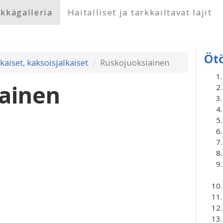
kkägalleria
Haitalliset ja tarkkailtavat lajit
Öt
lkaiset, kaksoisjalkaiset
Ruskojuoksiainen
ainen