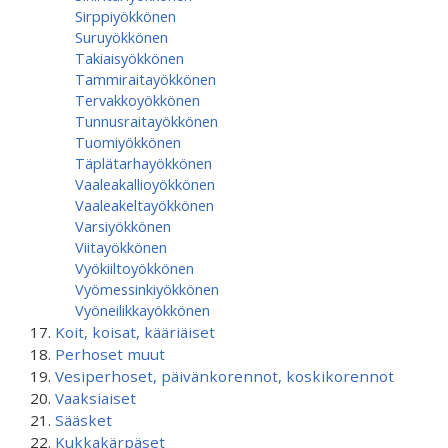
Sirppiyökkönen
Suruyökkönen
Takiaisyökkönen
Tammiraitayökkönen
Tervakkoyökkönen
Tunnusraitayökkönen
Tuomiyökkönen
Täplätarhayökkönen
Vaaleakallioyökkönen
Vaaleakeltayökkönen
Varsiyökkönen
Viitayökkönen
Vyökiiltoyökkönen
Vyömessinkiyökkönen
Vyöneilikkayökkönen
Koit, koisat, kääriäiset
Perhoset muut
Vesiperhoset, päivänkorennot, koskikorennot
Vaaksiaiset
Sääsket
Kukkakärpäset