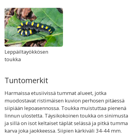
Leppäiltayökkösen
toukka
Tuntomerkit
Harmaissa etusiivissä tummat alueet, jotka
muodostavat ristimäisen kuvion perhosen pitäessä
siipiään lepoasennossa. Toukka muistuttaa pienenä
linnun ulostetta. Täysikokoinen toukka on sinimusta
ja sillä on isot keltaiset täplät selässä ja pitkä tumma
karva joka jaokkeessa. Siipien kärkiväli 34-44 mm.