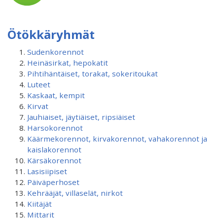
Ötökkäryhmät
Sudenkorennot
Heinäsirkat, hepokatit
Pihtihäntäiset, torakat, sokeritoukat
Luteet
Kaskaat, kempit
Kirvat
Jauhiaiset, jäytiäiset, ripsiäiset
Harsokorennot
Käärmekorennot, kirvakorennot, vahakorennot ja
kaislakorennot
Kärsäkorennot
Lasisiipiset
Päiväperhoset
Kehrääjät, villaselät, nirkot
Kiitäjät
Mittarit