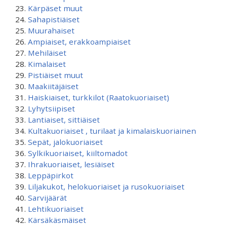
Kärpäset muut
Sahapistiäiset
Muurahaiset
Ampiaiset, erakkoampiaiset
Mehiläiset
Kimalaiset
Pistiäiset muut
Maakiitäjäiset
Haiskiaiset, turkkilot (Raatokuoriaiset)
Lyhytsiipiset
Lantiaiset, sittiäiset
Kultakuoriaiset , turilaat ja kimalaiskuoriainen
Sepät, jalokuoriaiset
Sylkikuoriaiset, kiiltomadot
Ihrakuoriaiset, lesiäiset
Leppäpirkot
Liljakukot, helokuoriaiset ja rusokuoriaiset
Sarvijäärät
Lehtikuoriaiset
Kärsäkäsmäiset