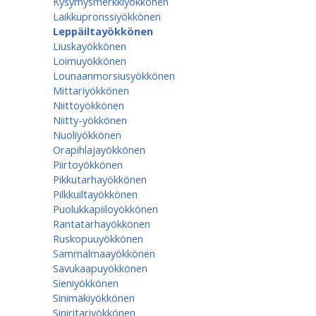
Kysymysmerkkiyökkönen
Laikkupronssiyökkönen
Leppäiltayökkönen
Liuskayökkönen
Loimuyökkönen
Lounaanmorsiusyökkönen
Mittariyökkönen
Niittoyökkönen
Niitty-yökkönen
Nuoliyökkönen
Orapihlajayökkönen
Piirtoyökkönen
Pikkutarhayökkönen
Pilkkuiltayökkönen
Puolukkapiiloyökkönen
Rantatarhayökkönen
Ruskopuuyökkönen
Sammalmaayökkönen
Savukaapuyökkönen
Sieniyökkönen
Sinimäkiyökkönen
Siniritariyökkönen