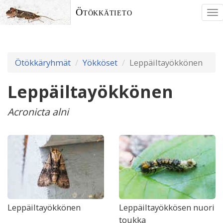
Ötökkätieto
To
nav
Ötökkäryhmät
Yökköset
Leppäiltayökkönen
Leppäiltayökkönen
Acronicta alni
Leppäiltayökkönen
Leppäiltayökkösen nuori
toukka