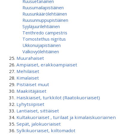
Ruusuetanainen
Ruusumaila­pistiäinen
Ruusunkäärölehtiäinen
Ruusunnuppupistiäinen
Syyläjuurilehtiäinen
Tenthredo campestris
Tomostethus nigritus
Ukkonuijapistiäinen
Valkovyölehtiäinen
Muurahaiset
Ampiaiset, erakkoampiaiset
Mehiläiset
Kimalaiset
Pistiäiset muut
Maakiitäjäiset
Haiskiaiset, turkkilot (Raatokuoriaiset)
Lyhytsiipiset
Lantiaiset, sittiäiset
Kultakuoriaiset , turilaat ja kimalaiskuoriainen
Sepät, jalokuoriaiset
Sylkikuoriaiset, kiiltomadot