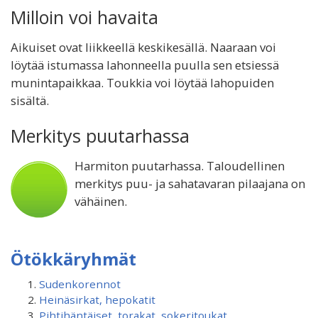
Milloin voi havaita
Aikuiset ovat liikkeellä keskikesällä. Naaraan voi
löytää istumassa lahonneella puulla sen etsiessä
munintapaikkaa. Toukkia voi löytää lahopuiden
sisältä.
Merkitys puutarhassa
Harmiton puutarhassa. Taloudellinen
merkitys puu- ja sahatavaran pilaajana on
vähäinen.
Ötökkäryhmät
Sudenkorennot
Heinäsirkat, hepokatit
Pihtihäntäiset, torakat, sokeritoukat