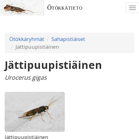
Ötökkätieto
To
nav
Ötökkäryhmät
Sahapistiäiset
Jättipuupistiäinen
Jättipuupistiäinen
Urocerus gigas
Jättipuupistiäinen