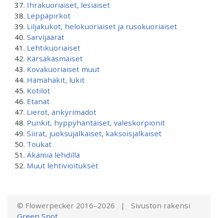
Ihrakuoriaiset, lesiäiset
Leppäpirkot
Liljakukot, helokuoriaiset ja rusokuoriaiset
Sarvijäärät
Lehtikuoriaiset
Kärsäkäsmäiset
Kovakuoriaiset muut
Hämähäkit, lukit
Kotilot
Etanat
Lierot, änkyrimadot
Punkit, hyppyhäntäiset, valeskorpionit
Siirat, juoksujalkaiset, kaksoisjalkaiset
Toukat
Äkämiä lehdillä
Muut lehtivioitukset
© Flowerpecker 2016–2026 | Sivuston rakensi
Green Spot