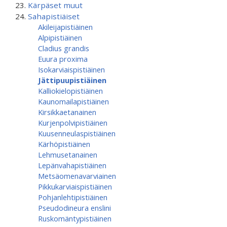
Kärpäset muut
Sahapistiäiset
Akileijapistiäinen
Alpipistiäinen
Cladius grandis
Euura proxima
Isokarviaispistiäinen
Jättipuupistiäinen
Kalliokielopistiäinen
Kaunomailapistiäinen
Kirsikkaetanainen
Kurjenpolvipistiäinen
Kuusenneulaspistiäinen
Kärhöpistiäinen
Lehmusetanainen
Lepänvahapistiäinen
Metsäomenavarviainen
Pikkukarviaispistiäinen
Pohjanlehtipistiäinen
Pseudodineura enslini
Ruskomäntypistiäinen