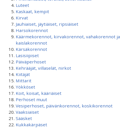
Luteet
Kaskaat, kempit
Kirvat
Jauhiaiset, jäytiäiset, ripsiäiset
Harsokorennot
Käärmekorennot, kirvakorennot, vahakorennot ja
kaislakorennot
Kärsäkorennot
Lasisiipiset
Päiväperhoset
Kehrääjät, villaselät, nirkot
Kiitäjät
Mittarit
Yökköset
Koit, koisat, kääriäiset
Perhoset muut
Vesiperhoset, päivänkorennot, koskikorennot
Vaaksiaiset
Sääsket
Kukkakärpäset