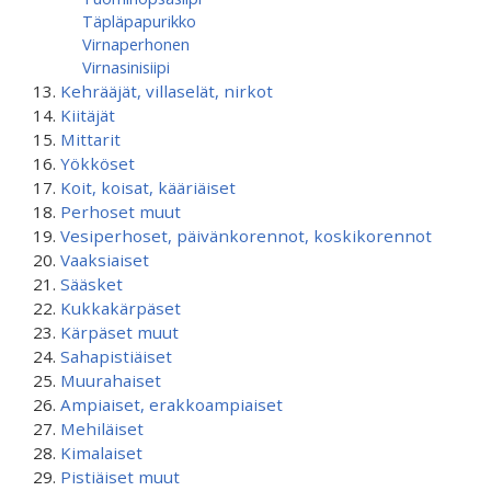
Täpläpapurikko
Virnaperhonen
Virnasinisiipi
Kehrääjät, villaselät, nirkot
Kiitäjät
Mittarit
Yökköset
Koit, koisat, kääriäiset
Perhoset muut
Vesiperhoset, päivänkorennot, koskikorennot
Vaaksiaiset
Sääsket
Kukkakärpäset
Kärpäset muut
Sahapistiäiset
Muurahaiset
Ampiaiset, erakkoampiaiset
Mehiläiset
Kimalaiset
Pistiäiset muut