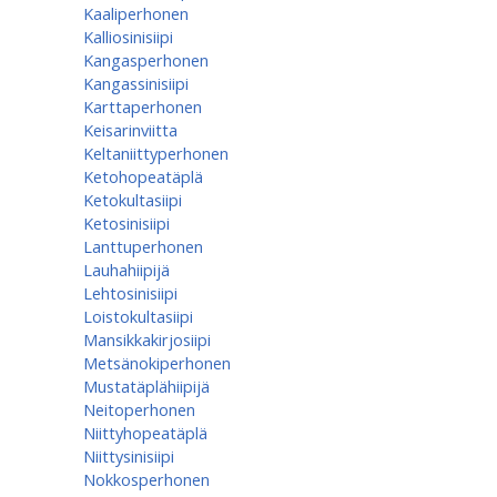
Kaaliperhonen
Kalliosinisiipi
Kangasperhonen
Kangassinisiipi
Karttaperhonen
Keisarinviitta
Keltaniittyperhonen
Ketohopeatäplä
Ketokultasiipi
Ketosinisiipi
Lanttuperhonen
Lauhahiipijä
Lehtosinisiipi
Loistokultasiipi
Mansikkakirjosiipi
Metsänokiperhonen
Mustatäplähiipijä
Neitoperhonen
Niittyhopeatäplä
Niittysinisiipi
Nokkosperhonen