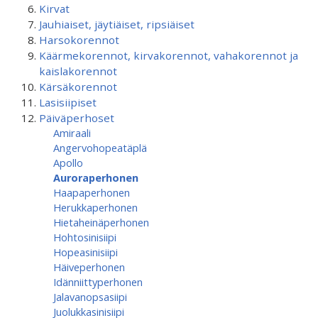
Kirvat
Jauhiaiset, jäytiäiset, ripsiäiset
Harsokorennot
Käärmekorennot, kirvakorennot, vahakorennot ja
kaislakorennot
Kärsäkorennot
Lasisiipiset
Päiväperhoset
Amiraali
Angervohopeatäplä
Apollo
Auroraperhonen
Haapaperhonen
Herukkaperhonen
Hietaheinäperhonen
Hohtosinisiipi
Hopeasinisiipi
Häiveperhonen
Idänniittyperhonen
Jalavanopsasiipi
Juolukkasinisiipi