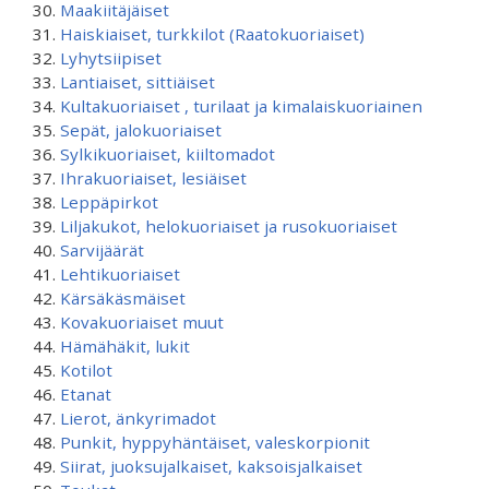
Maakiitäjäiset
Haiskiaiset, turkkilot (Raatokuoriaiset)
Lyhytsiipiset
Lantiaiset, sittiäiset
Kultakuoriaiset , turilaat ja kimalaiskuoriainen
Sepät, jalokuoriaiset
Sylkikuoriaiset, kiiltomadot
Ihrakuoriaiset, lesiäiset
Leppäpirkot
Liljakukot, helokuoriaiset ja rusokuoriaiset
Sarvijäärät
Lehtikuoriaiset
Kärsäkäsmäiset
Kovakuoriaiset muut
Hämähäkit, lukit
Kotilot
Etanat
Lierot, änkyrimadot
Punkit, hyppyhäntäiset, valeskorpionit
Siirat, juoksujalkaiset, kaksoisjalkaiset