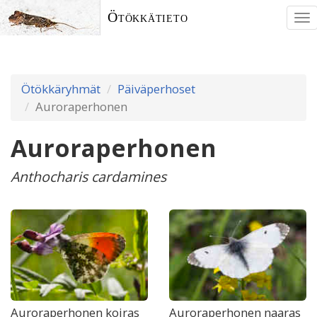
Ötökkätieto
To
nav
Ötökkäryhmät
Päiväperhoset
Auroraperhonen
Auroraperhonen
Anthocharis cardamines
Auroraperhonen koiras
Auroraperhonen naaras