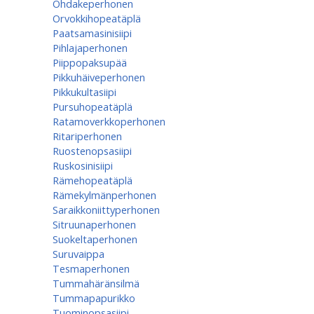
Ohdakeperhonen
Orvokkihopeatäplä
Paatsamasinisiipi
Pihlajaperhonen
Piippopaksupää
Pikkuhäiveperhonen
Pikkukultasiipi
Pursuhopeatäplä
Ratamoverkkoperhonen
Ritariperhonen
Ruostenopsasiipi
Ruskosinisiipi
Rämehopeatäplä
Rämekylmänperhonen
Saraikkoniittyperhonen
Sitruunaperhonen
Suokeltaperhonen
Suruvaippa
Tesmaperhonen
Tummahäränsilmä
Tummapapurikko
Tuominopsasiipi