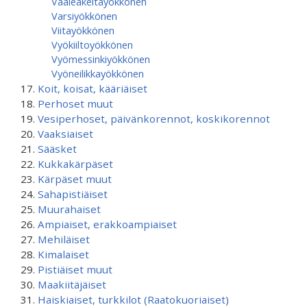
Vaaleakeltayökkönen
Varsiyökkönen
Viitayökkönen
Vyökiiltoyökkönen
Vyömessinkiyökkönen
Vyöneilikkayökkönen
Koit, koisat, kääriäiset
Perhoset muut
Vesiperhoset, päivänkorennot, koskikorennot
Vaaksiaiset
Sääsket
Kukkakärpäset
Kärpäset muut
Sahapistiäiset
Muurahaiset
Ampiaiset, erakkoampiaiset
Mehiläiset
Kimalaiset
Pistiäiset muut
Maakiitäjäiset
Haiskiaiset, turkkilot (Raatokuoriaiset)