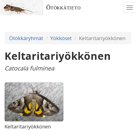
Ötökkätieto
To
nav
Ötökkäryhmät
Yökköset
Keltaritariyökkönen
Keltaritariyökkönen
Catocala fulminea
Keltaritariyökkönen