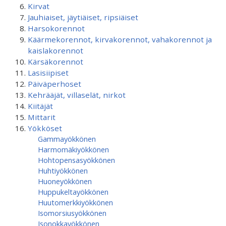
Kirvat
Jauhiaiset, jäytiäiset, ripsiäiset
Harsokorennot
Käärmekorennot, kirvakorennot, vahakorennot ja
kaislakorennot
Kärsäkorennot
Lasisiipiset
Päiväperhoset
Kehrääjät, villaselät, nirkot
Kiitäjät
Mittarit
Yökköset
Gammayökkönen
Harmomäkiyökkönen
Hohtopensasyökkönen
Huhtiyökkönen
Huoneyökkönen
Huppukeltayökkönen
Huutomerkkiyökkönen
Isomorsiusyökkönen
Isonokkayökkönen