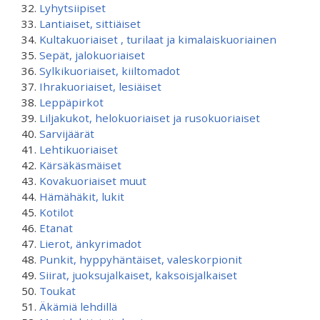
Lyhytsiipiset
Lantiaiset, sittiäiset
Kultakuoriaiset , turilaat ja kimalaiskuoriainen
Sepät, jalokuoriaiset
Sylkikuoriaiset, kiiltomadot
Ihrakuoriaiset, lesiäiset
Leppäpirkot
Liljakukot, helokuoriaiset ja rusokuoriaiset
Sarvijäärät
Lehtikuoriaiset
Kärsäkäsmäiset
Kovakuoriaiset muut
Hämähäkit, lukit
Kotilot
Etanat
Lierot, änkyrimadot
Punkit, hyppyhäntäiset, valeskorpionit
Siirat, juoksujalkaiset, kaksoisjalkaiset
Toukat
Äkämiä lehdillä