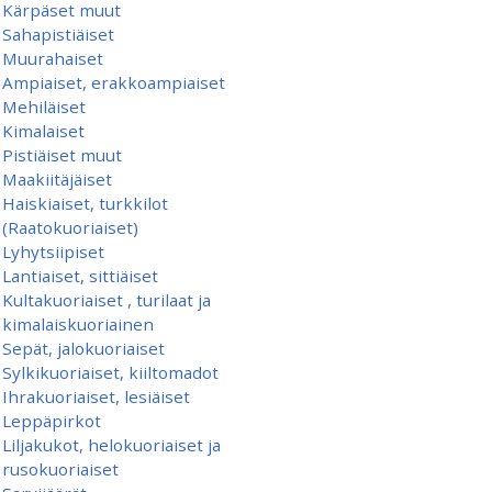
Kärpäset muut
Sahapistiäiset
Muurahaiset
Ampiaiset, erakkoampiaiset
Mehiläiset
Kimalaiset
Pistiäiset muut
Maakiitäjäiset
Haiskiaiset, turkkilot
(Raatokuoriaiset)
Lyhytsiipiset
Lantiaiset, sittiäiset
Kultakuoriaiset , turilaat ja
kimalaiskuoriainen
Sepät, jalokuoriaiset
Sylkikuoriaiset, kiiltomadot
Ihrakuoriaiset, lesiäiset
Leppäpirkot
Liljakukot, helokuoriaiset ja
rusokuoriaiset