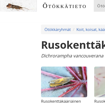
Ötökkätieto
Ötö
Ötökkäryhmät
Koit, koisat, kää
Rusokenttäk
Dichrorampha vancouverana
Rusokenttäkääriäinen
Rusok