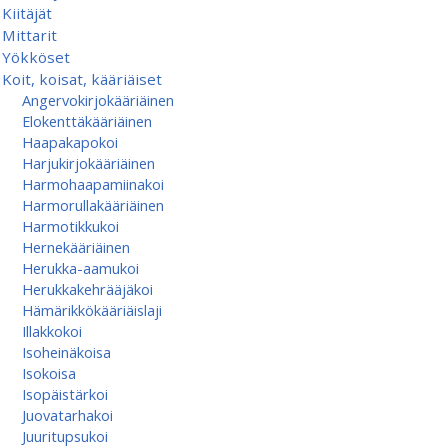
Kiitäjät
Mittarit
Yökköset
Koit, koisat, kääriäiset
Angervokirjokääriäinen
Elokenttäkääriäinen
Haapakapokoi
Harjukirjokääriäinen
Harmohaapamiinakoi
Harmorullakääriäinen
Harmotikkukoi
Hernekääriäinen
Herukka-aamukoi
Herukkakehrääjäkoi
Hämärikkökääriäislaji
Illakkokoi
Isoheinäkoisa
Isokoisa
Isopäistärkoi
Juovatarhakoi
Juuritupsukoi