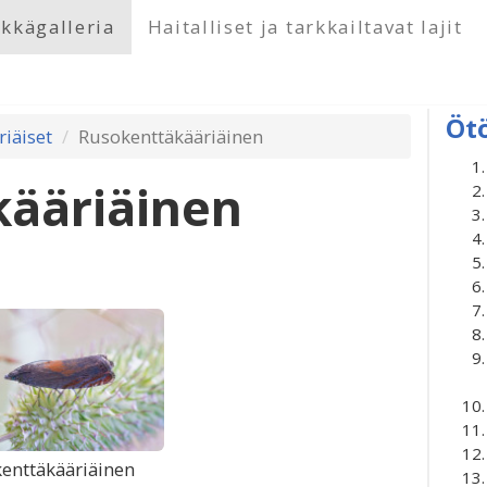
kkägalleria
Haitalliset ja tarkkailtavat lajit
Öt
riäiset
Rusokenttäkääriäinen
ääriäinen
enttäkääriäinen