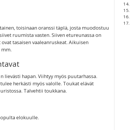
ltainen, toisinaan oranssi täplä, josta muodostuu
siivet ruumista vasten. Siiven etureunassa on
et ovat tasaisen vaaleanruskeat. Aikuisen
5 mm.
ntavat
ain lievästi hapan. Viihtyy myös puutarhassa.
tulee herkästi myös valolle. Toukat elävät
uristossa. Talvehtii toukkana.
opulta elokuulle.