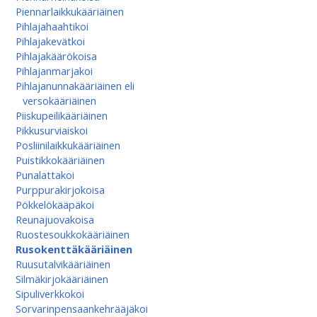
Piennarlaikkukääriäinen
Pihlajahaahtikoi
Pihlajakevätkoi
Pihlajakäärökoisa
Pihlajanmarjakoi
Pihlajanunnakääriäinen eli
versokääriäinen
Piiskupeilikääriäinen
Pikkusurviaiskoi
Posliinilaikkukääriäinen
Puistikkokääriäinen
Punalattakoi
Purppurakirjokoisa
Pökkelökääpäkoi
Reunajuovakoisa
Ruostesoukkokääriäinen
Rusokenttäkääriäinen
Ruusutalvikääriäinen
Silmäkirjokääriäinen
Sipuliverkkokoi
Sorvarinpensaankehrääjäkoi