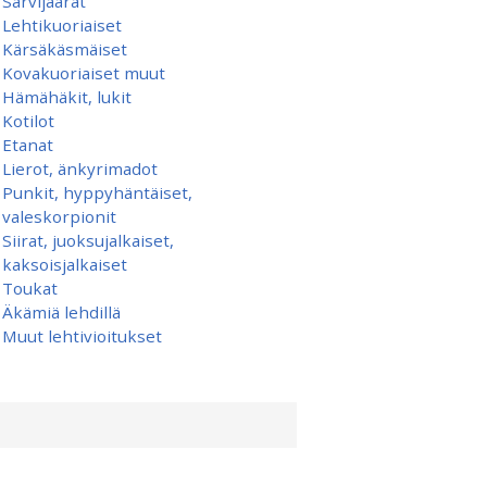
Sarvijäärät
Lehtikuoriaiset
Kärsäkäsmäiset
Kovakuoriaiset muut
Hämähäkit, lukit
Kotilot
Etanat
Lierot, änkyrimadot
Punkit, hyppyhäntäiset,
valeskorpionit
Siirat, juoksujalkaiset,
kaksoisjalkaiset
Toukat
Äkämiä lehdillä
Muut lehtivioitukset