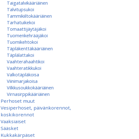
Taigatalvikääriäinen
Talvitupsukoi
Tammikiiltokääriäinen
Tarhatuikekoi
Tomaattijäytäjäkoi
Tuomenkehrääjäkoi
Tuomikehtokoi
Täpläkenttäkääriäinen
Täplälattakoi
Vaahterahaahtikoi
Vaahteratikkukoi
Valkotäpläkoisa
Viinimarjakoisa
Vilkkusoukkokääriäinen
Virnasirppikääriäinen
Perhoset muut
Vesiperhoset, päivänkorennot,
koskikorennot
Vaaksiaiset
Sääsket
Kukkakärpäset