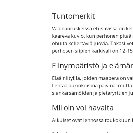
Tuntomerkit
Vaaleanruskeissa etusiivissä on ke
kaareva kuvio, kun perhonen pitää 
ohuita kellertäviä juovia. Takasiiv
perhosen siipien kärkiväli on 12-1
Elinympäristö ja elämä
Elää niityillä, joiden maaperä on v
Lentää aurinkoisina päivinä, mutta 
siankärsämöiden ja pietaryrttien ju
Milloin voi havaita
Aikuiset ovat lennossa toukokuun l