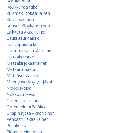
Korulahokoi
Koukkuhaahtikoi
Kuismakiiltokääriäinen
Kultaleukanen
Kuusenkäpykääriäinen
Laikkutalvikääriäinen
Litukkasurviaiskoi
Loistopäistärkoi
Luumunmarjakääriäinen
Metsäkevätkoi
Metsäkirjokääriäinen
Metsämiinakoi
Metsäsurviaiskoi
Männynversojäytäjäkoi
Nokkoskoisa
Nokkostuikekoi
Omenakääriäinen
Omenan­kehrääjä­koi
Orapihlajatalvikääriäinen
Pensasrullakääriäinen
Pesäkoisa
Piennarheinäkoisa