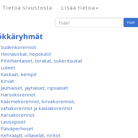
Tietoa sivustosta
Lisää tietoa
Hae!
ökkäryhmät
Sudenkorennot
Heinäsirkat, hepokatit
Pihtihäntäiset, torakat, sokeritoukat
Luteet
Kaskaat, kempit
Kirvat
Jauhiaiset, jäytiäiset, ripsiäiset
Harsokorennot
Käärmekorennot, kirvakorennot,
vahakorennot ja kaislakorennot
Kärsäkorennot
Lasisiipiset
Päiväperhoset
Kehrääjät, villaselät, nirkot