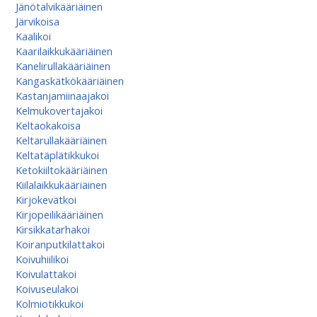
Jänötalvikääriäinen
Järvikoisa
Kaalikoi
Kaarilaikkukääriäinen
Kanelirullakääriäinen
Kangaskätkökääriäinen
Kastanjamiinaajakoi
Kelmukovertajakoi
Keltaokakoisa
Keltarullakääriäinen
Keltatäplätikkukoi
Ketokiiltokääriäinen
Kiilalaikkukääriäinen
Kirjokevätkoi
Kirjopeilikääriäinen
Kirsikkatarhakoi
Koiranputkilattakoi
Koivuhiilikoi
Koivulattakoi
Koivuseulakoi
Kolmiotikkukoi