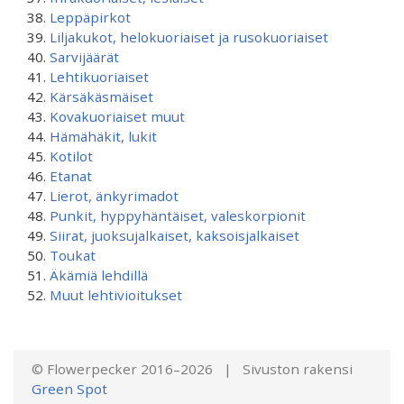
Leppäpirkot
Liljakukot, helokuoriaiset ja rusokuoriaiset
Sarvijäärät
Lehtikuoriaiset
Kärsäkäsmäiset
Kovakuoriaiset muut
Hämähäkit, lukit
Kotilot
Etanat
Lierot, änkyrimadot
Punkit, hyppyhäntäiset, valeskorpionit
Siirat, juoksujalkaiset, kaksoisjalkaiset
Toukat
Äkämiä lehdillä
Muut lehtivioitukset
© Flowerpecker 2016–2026 | Sivuston rakensi
Green Spot