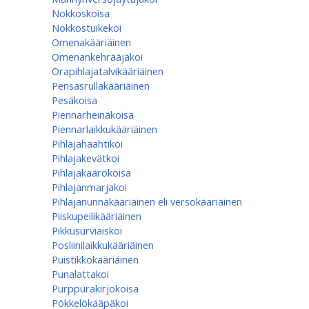
Nokkoskoisa
Nokkostuikekoi
Omenakääriäinen
Omenan­kehrääjä­koi
Orapihlajatalvikääriäinen
Pensasrullakääriäinen
Pesäkoisa
Piennarheinäkoisa
Piennarlaikkukääriäinen
Pihlajahaahtikoi
Pihlajakevätkoi
Pihlajakäärökoisa
Pihlajanmarjakoi
Pihlajanunnakääriäinen eli versokääriäinen
Piiskupeilikääriäinen
Pikkusurviaiskoi
Posliinilaikkukääriäinen
Puistikkokääriäinen
Punalattakoi
Purppurakirjokoisa
Pökkelökääpäkoi