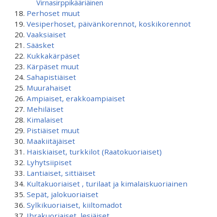
Virnasirppikääriäinen
Perhoset muut
Vesiperhoset, päivänkorennot, koskikorennot
Vaaksiaiset
Sääsket
Kukkakärpäset
Kärpäset muut
Sahapistiäiset
Muurahaiset
Ampiaiset, erakkoampiaiset
Mehiläiset
Kimalaiset
Pistiäiset muut
Maakiitäjäiset
Haiskiaiset, turkkilot (Raatokuoriaiset)
Lyhytsiipiset
Lantiaiset, sittiäiset
Kultakuoriaiset , turilaat ja kimalaiskuoriainen
Sepät, jalokuoriaiset
Sylkikuoriaiset, kiiltomadot
Ihrakuoriaiset, lesiäiset