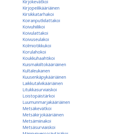
Kirjokevätkoi
Kirjopeilikääriäinen
Kirsikkatarhakoi
Koiranputkilattakoi
Koivuhiilikoi
Koivulattakoi
Koivuseulakoi
Kolmiotikkukoi
Korulahokoi
Koukkuhaahtikoi
Kuismakiiltokääriäinen
Kultaleukanen
Kuusenkäpykääriäinen
Laikkutalvikääriäinen
Litukkasurviaiskoi
Loistopäistärkoi
Luumunmarjakääriäinen
Metsäkevätkoi
Metsäkirjokääriäinen
Metsämiinakoi
Metsäsurviaiskoi
Männynversojäytäjäkoi