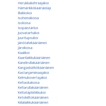
Herukkakehrääjäkoi
Hämärikkökääriäislaji
Illakkokoi
Isoheinäkoisa
Isokoisa
Isopäistärkoi
Juovatarhakoi
Juuritupsukoi
Jänötalvikääriäinen
Järvikoisa
Kaalikoi
Kaarilaikkukääriäinen
Kanelirullakääriäinen
Kangaskätkökääriäinen
Kastanjamiinaajakoi
Kelmukovertajakoi
Keltaokakoisa
Keltarullakääriäinen
Keltatäplätikkukoi
Ketokiiltokääriäinen
Kiilalaikkukääriäinen