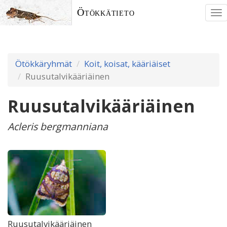
Ötökkätieto
To
nav
Ötökkäryhmät
Koit, koisat, kääriäiset
Ruusutalvikääriäinen
Ruusutalvikääriäinen
Acleris bergmanniana
Ruusutalvikääriäinen