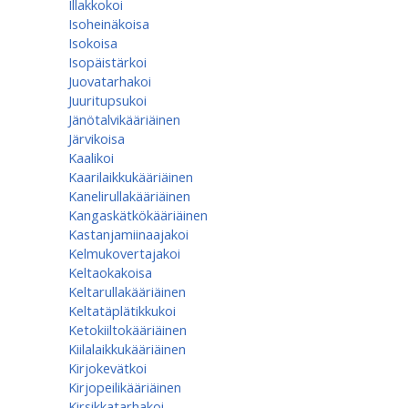
Illakkokoi
Isoheinäkoisa
Isokoisa
Isopäistärkoi
Juovatarhakoi
Juuritupsukoi
Jänötalvikääriäinen
Järvikoisa
Kaalikoi
Kaarilaikkukääriäinen
Kanelirullakääriäinen
Kangaskätkökääriäinen
Kastanjamiinaajakoi
Kelmukovertajakoi
Keltaokakoisa
Keltarullakääriäinen
Keltatäplätikkukoi
Ketokiiltokääriäinen
Kiilalaikkukääriäinen
Kirjokevätkoi
Kirjopeilikääriäinen
Kirsikkatarhakoi