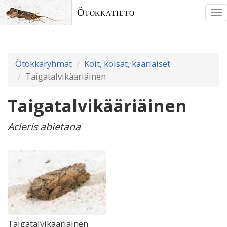
Ötökkätieto
To
nav
Ötökkäryhmät
Koit, koisat, kääriäiset
Taigatalvikääriäinen
Taigatalvikääriäinen
Acleris abietana
Taigatalvikääriäinen