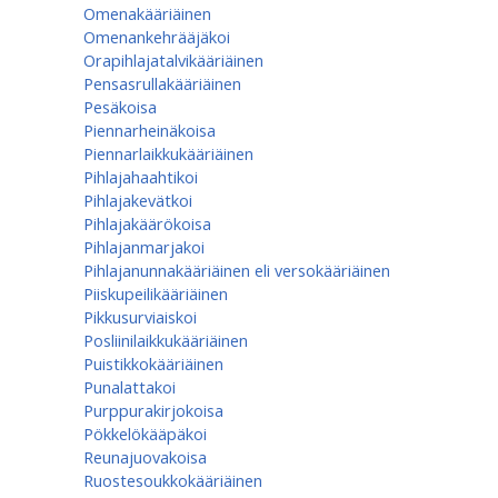
Omenakääriäinen
Omenan­kehrääjä­koi
Orapihlajatalvikääriäinen
Pensasrullakääriäinen
Pesäkoisa
Piennarheinäkoisa
Piennarlaikkukääriäinen
Pihlajahaahtikoi
Pihlajakevätkoi
Pihlajakäärökoisa
Pihlajanmarjakoi
Pihlajanunnakääriäinen eli versokääriäinen
Piiskupeilikääriäinen
Pikkusurviaiskoi
Posliinilaikkukääriäinen
Puistikkokääriäinen
Punalattakoi
Purppurakirjokoisa
Pökkelökääpäkoi
Reunajuovakoisa
Ruostesoukkokääriäinen