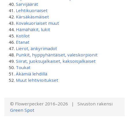
Sarvijäärät
Lehtikuoriaiset
Kärsäkäsmäiset
Kovakuoriaiset muut
Hämähäkit, lukit
Kotilot
Etanat
Lierot, änkyrimadot
Punkit, hyppyhäntäiset, valeskorpionit
Siirat, juoksujalkaiset, kaksoisjalkaiset
Toukat
Äkämiä lehdillä
Muut lehtivioitukset
© Flowerpecker 2016–2026 | Sivuston rakensi
Green Spot