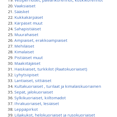
Vesiperhoset, päivänkorennot, koskikorennot
Vaaksiaiset
Sääsket
Kukkakärpäset
Kärpäset muut
Sahapistiäiset
Muurahaiset
Ampiaiset, erakkoampiaiset
Mehiläiset
Kimalaiset
Pistiäiset muut
Maakiitäjäiset
Haiskiaiset, turkkilot (Raatokuoriaiset)
Lyhytsiipiset
Lantiaiset, sittiäiset
Kultakuoriaiset , turilaat ja kimalaiskuoriainen
Sepät, jalokuoriaiset
Sylkikuoriaiset, kiiltomadot
Ihrakuoriaiset, lesiäiset
Leppäpirkot
Liljakukot, helokuoriaiset ja rusokuoriaiset