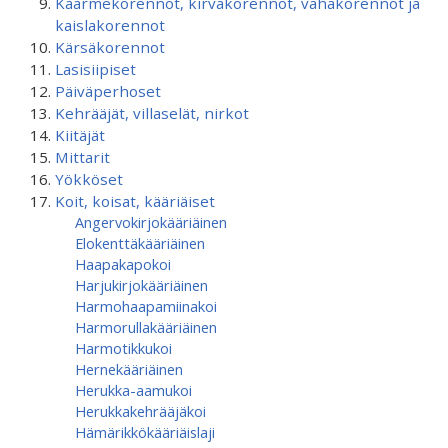
Käärmekorennot, kirvakorennot, vahakorennot ja
kaislakorennot
Kärsäkorennot
Lasisiipiset
Päiväperhoset
Kehrääjät, villaselät, nirkot
Kiitäjät
Mittarit
Yökköset
Koit, koisat, kääriäiset
Angervokirjokääriäinen
Elokenttäkääriäinen
Haapakapokoi
Harjukirjokääriäinen
Harmohaapamiinakoi
Harmorullakääriäinen
Harmotikkukoi
Hernekääriäinen
Herukka-aamukoi
Herukkakehrääjäkoi
Hämärikkökääriäislaji