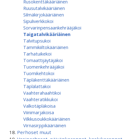
Rusokenttäkääriäinen
Ruusutalvikääriäinen
Silmäkirjokääriäinen
Sipuliverkkokoi
Sorvarinpensaankehrääjäkoi
Taigatalvikääriäinen
Talvitupsukoi
Tammikiiltokääriäinen
Tarhatuikekoi
Tomaattijäytäjäkoi
Tuomenkehrääjäkoi
Tuomikehtokoi
Täpläkenttäkääriäinen
Täplälattakoi
Vaahterahaahtikoi
Vaahteratikkukoi
Valkotäpläkoisa
Viinimarjakoisa
Vilkkusoukkokääriäinen
Virnasirppikääriäinen
Perhoset muut