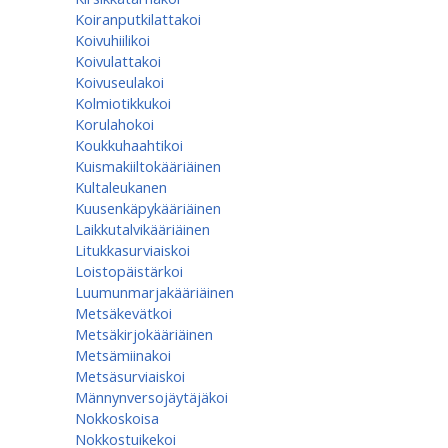
Koiranputkilattakoi
Koivuhiilikoi
Koivulattakoi
Koivuseulakoi
Kolmiotikkukoi
Korulahokoi
Koukkuhaahtikoi
Kuismakiiltokääriäinen
Kultaleukanen
Kuusenkäpykääriäinen
Laikkutalvikääriäinen
Litukkasurviaiskoi
Loistopäistärkoi
Luumunmarjakääriäinen
Metsäkevätkoi
Metsäkirjokääriäinen
Metsämiinakoi
Metsäsurviaiskoi
Männynversojäytäjäkoi
Nokkoskoisa
Nokkostuikekoi