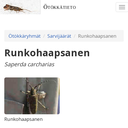
Ötökkätieto
To
nav
Ötökkäryhmät
Sarvijäärät
Runkohaapsanen
Runkohaapsanen
Saperda carcharias
Runkohaapsanen