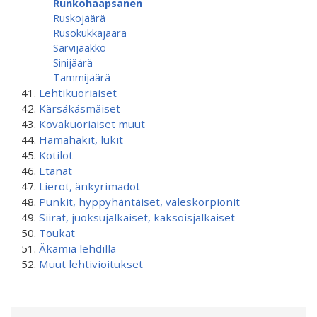
Runkohaapsanen
Ruskojäärä
Rusokukkajäärä
Sarvijaakko
Sinijäärä
Tammijäärä
Lehtikuoriaiset
Kärsäkäsmäiset
Kovakuoriaiset muut
Hämähäkit, lukit
Kotilot
Etanat
Lierot, änkyrimadot
Punkit, hyppyhäntäiset, valeskorpionit
Siirat, juoksujalkaiset, kaksoisjalkaiset
Toukat
Äkämiä lehdillä
Muut lehtivioitukset