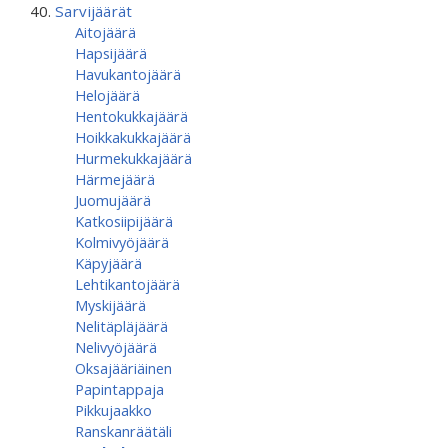
Sarvijäärät
Aitojäärä
Hapsijäärä
Havukantojäärä
Helojäärä
Hentokukkajäärä
Hoikkakukkajäärä
Hurmekukkajäärä
Härmejäärä
Juomujäärä
Katkosiipijäärä
Kolmivyöjäärä
Käpyjäärä
Lehtikantojäärä
Myskijäärä
Nelitäpläjäärä
Nelivyöjäärä
Oksajääriäinen
Papintappaja
Pikkujaakko
Ranskanräätäli