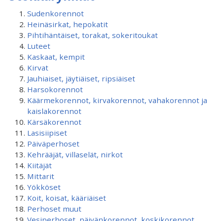
Sudenkorennot
Heinäsirkat, hepokatit
Pihtihäntäiset, torakat, sokeritoukat
Luteet
Kaskaat, kempit
Kirvat
Jauhiaiset, jäytiäiset, ripsiäiset
Harsokorennot
Käärmekorennot, kirvakorennot, vahakorennot ja
kaislakorennot
Kärsäkorennot
Lasisiipiset
Päiväperhoset
Kehrääjät, villaselät, nirkot
Kiitäjät
Mittarit
Yökköset
Koit, koisat, kääriäiset
Perhoset muut
Vesiperhoset, päivänkorennot, koskikorennot