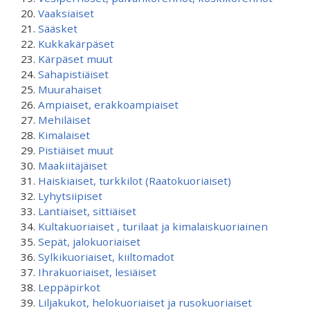
Vaaksiaiset
Sääsket
Kukkakärpäset
Kärpäset muut
Sahapistiäiset
Muurahaiset
Ampiaiset, erakkoampiaiset
Mehiläiset
Kimalaiset
Pistiäiset muut
Maakiitäjäiset
Haiskiaiset, turkkilot (Raatokuoriaiset)
Lyhytsiipiset
Lantiaiset, sittiäiset
Kultakuoriaiset , turilaat ja kimalaiskuoriainen
Sepät, jalokuoriaiset
Sylkikuoriaiset, kiiltomadot
Ihrakuoriaiset, lesiäiset
Leppäpirkot
Liljakukot, helokuoriaiset ja rusokuoriaiset