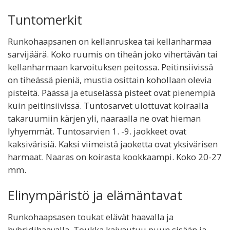
Tuntomerkit
Runkohaapsanen on kellanruskea tai kellanharmaa
sarvijäärä. Koko ruumis on tiheän joko vihertävän tai
kellanharmaan karvoituksen peitossa. Peitinsiivissä
on tiheässä pieniä, mustia osittain kohollaan olevia
pisteitä. Päässä ja etuselässä pisteet ovat pienempiä
kuin peitinsiivissä. Tuntosarvet ulottuvat koiraalla
takaruumiin kärjen yli, naaraalla ne ovat hieman
lyhyemmät. Tuntosarvien 1. -9. jaokkeet ovat
kaksivärisiä. Kaksi viimeistä jaoketta ovat yksivärisen
harmaat. Naaras on koirasta kookkaampi. Koko 20-27
mm.
Elinympäristö ja elämäntavat
Runkohaapsasen toukat elävät haavalla ja
hybridihaavalla. Toukka kaivautuu puun sisään ja