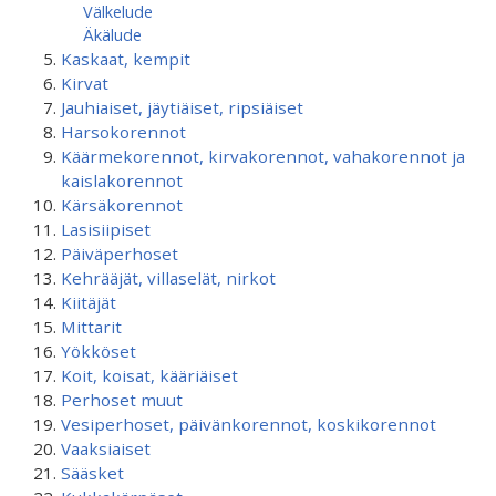
Välkelude
Äkälude
Kaskaat, kempit
Kirvat
Jauhiaiset, jäytiäiset, ripsiäiset
Harsokorennot
Käärmekorennot, kirvakorennot, vahakorennot ja
kaislakorennot
Kärsäkorennot
Lasisiipiset
Päiväperhoset
Kehrääjät, villaselät, nirkot
Kiitäjät
Mittarit
Yökköset
Koit, koisat, kääriäiset
Perhoset muut
Vesiperhoset, päivänkorennot, koskikorennot
Vaaksiaiset
Sääsket