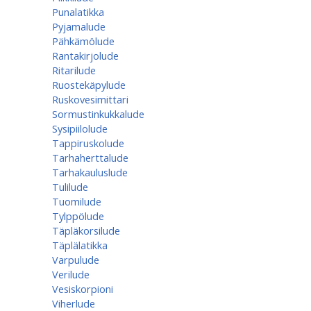
Punalatikka
Pyjamalude
Pähkämölude
Rantakirjolude
Ritarilude
Ruostekäpylude
Ruskovesimittari
Sormustinkukkalude
Sysipiilolude
Tappiruskolude
Tarhaherttalude
Tarhakauluslude
Tulilude
Tuomilude
Tylppölude
Täpläkorsilude
Täplälatikka
Varpulude
Verilude
Vesiskorpioni
Viherlude