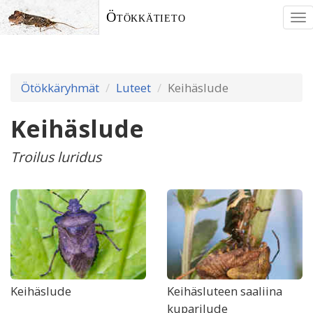
Ötökkätieto
To
nav
Ötökkäryhmät
Luteet
Keihäslude
Keihäslude
Troilus luridus
Keihäslude
Keihäsluteen saaliina
kuparilude