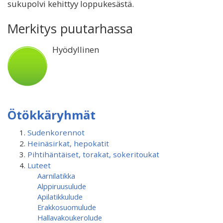
sukupolvi kehittyy loppukesästä.
Merkitys puutarhassa
Hyödyllinen
Ötökkäryhmät
Sudenkorennot
Heinäsirkat, hepokatit
Pihtihäntäiset, torakat, sokeritoukat
Luteet
Aarnilatikka
Alppiruusulude
Apilatikkulude
Erakkosuomulude
Hallavakoukerolude