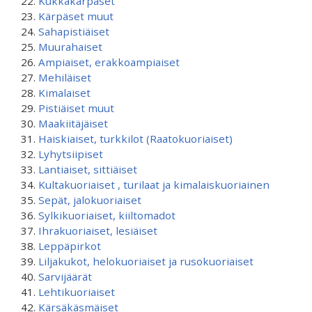
Kukkakärpäset
Kärpäset muut
Sahapistiäiset
Muurahaiset
Ampiaiset, erakkoampiaiset
Mehiläiset
Kimalaiset
Pistiäiset muut
Maakiitäjäiset
Haiskiaiset, turkkilot (Raatokuoriaiset)
Lyhytsiipiset
Lantiaiset, sittiäiset
Kultakuoriaiset , turilaat ja kimalaiskuoriainen
Sepät, jalokuoriaiset
Sylkikuoriaiset, kiiltomadot
Ihrakuoriaiset, lesiäiset
Leppäpirkot
Liljakukot, helokuoriaiset ja rusokuoriaiset
Sarvijäärät
Lehtikuoriaiset
Kärsäkäsmäiset