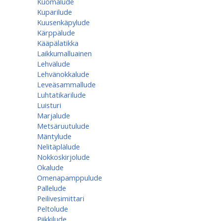
Kuomalude
Kuparilude
Kuusenkäpylude
Kärppälude
Kääpälatikka
Laikkumalluainen
Lehvälude
Lehvänokkalude
Leveäsammallude
Luhtatikarilude
Luisturi
Marjalude
Metsäruutulude
Mäntylude
Nelitäplälude
Nokkoskirjolude
Okalude
Omenapamppulude
Pallelude
Peilivesimittari
Peltolude
Piikkilude