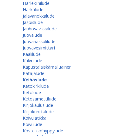
Harlekiinilude
Härkälude
Jalavanokkalude
Jaspislude
Jauhosavikkalude
Juovalude
Juovanaskalilude
Juovavesimittari
Kaalilude
Kalvolude
Kapustaläiskämalluainen
Katajalude
Keihäslude
Ketokirkilude
Ketolude
Ketosamettilude
Kirjokauluslude
Kirjokunttalude
Koivulatikka
Koivulude
Kosteikkohyppylude