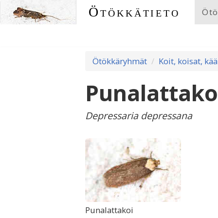
Ötökkätieto
Ötö
Ötökkäryhmät
Koit, koisat, kää
Punalattako
Depressaria depressana
Punalattakoi