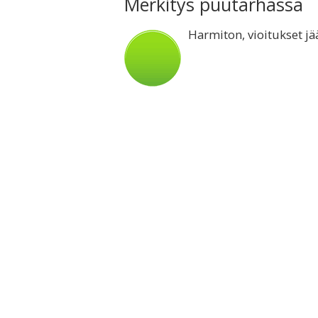
Merkitys puutarhassa
Harmiton, vioitukset jää