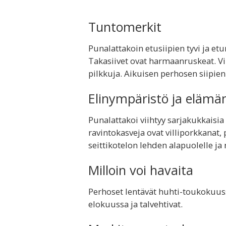
Tuntomerkit
Punalattakoin etusiipien tyvi ja e
Takasiivet ovat harmaanruskeat. Vi
pilkkuja. Aikuisen perhosen siipie
Elinympäristö ja elämä
Punalattakoi viihtyy sarjakukkaisia 
ravintokasveja ovat villiporkkanat,
seittikotelon lehden alapuolelle ja 
Milloin voi havaita
Perhoset lentävät huhti-toukokuuss
elokuussa ja talvehtivat.