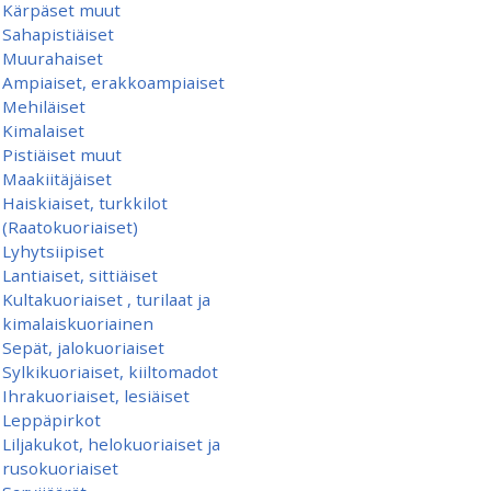
Kärpäset muut
Sahapistiäiset
Muurahaiset
Ampiaiset, erakkoampiaiset
Mehiläiset
Kimalaiset
Pistiäiset muut
Maakiitäjäiset
Haiskiaiset, turkkilot
(Raatokuoriaiset)
Lyhytsiipiset
Lantiaiset, sittiäiset
Kultakuoriaiset , turilaat ja
kimalaiskuoriainen
Sepät, jalokuoriaiset
Sylkikuoriaiset, kiiltomadot
Ihrakuoriaiset, lesiäiset
Leppäpirkot
Liljakukot, helokuoriaiset ja
rusokuoriaiset