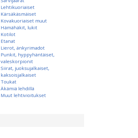
Sarvijäärät
Lehtikuoriaiset
Kärsäkäsmäiset
Kovakuoriaiset muut
Hämähäkit, lukit
Kotilot
Etanat
Lierot, änkyrimadot
Punkit, hyppyhäntäiset,
valeskorpionit
Siirat, juoksujalkaiset,
kaksoisjalkaiset
Toukat
Äkämiä lehdillä
Muut lehtivioitukset