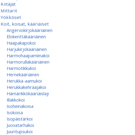
Kiitäjät
Mittarit
Yökköset
Koit, koisat, kääriäiset
Angervokirjokääriäinen
Elokenttäkääriäinen
Haapakapokoi
Harjukirjokääriäinen
Harmohaapamiinakoi
Harmorullakääriäinen
Harmotikkukoi
Hernekääriäinen
Herukka-aamukoi
Herukkakehrääjäkoi
Hämärikkökääriäislaji
Illakkokoi
Isoheinäkoisa
Isokoisa
Isopäistärkoi
Juovatarhakoi
Juuritupsukoi