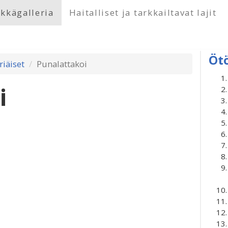
kkägalleria
Haitalliset ja tarkkailtavat lajit
Öt
riäiset
Punalattakoi
i