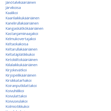
Jänötalvikääriäinen
Järvikoisa
Kaalikoi
Kaarilaikkukääriäinen
Kanelirullakääriäinen
Kangaskätkökääriäinen
Kastanjamiinaajakoi
Kelmukovertajakoi
Keltaokakoisa
Keltarullakääriäinen
Keltatäplätikkukoi
Ketokiiltokääriäinen
Kiilalaikkukääriäinen
Kirjokevätkoi
Kirjopeilikääriäinen
Kirsikkatarhakoi
Koiranputkilattakoi
Koivuhiilikoi
Koivulattakoi
Koivuseulakoi
Kolmiotikkukoi