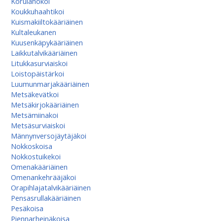
Korulahokoi
Koukkuhaahtikoi
Kuismakiiltokääriäinen
Kultaleukanen
Kuusenkäpykääriäinen
Laikkutalvikääriäinen
Litukkasurviaiskoi
Loistopäistärkoi
Luumunmarjakääriäinen
Metsäkevätkoi
Metsäkirjokääriäinen
Metsämiinakoi
Metsäsurviaiskoi
Männynversojäytäjäkoi
Nokkoskoisa
Nokkostuikekoi
Omenakääriäinen
Omenan­kehrääjä­koi
Orapihlajatalvikääriäinen
Pensasrullakääriäinen
Pesäkoisa
Piennarheinäkoisa