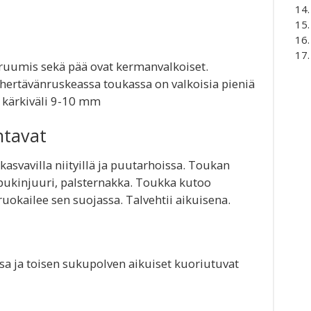
turuumis sekä pää ovat kermanvalkoiset.
hertävänruskeassa toukassa on valkoisia pieniä
n kärkiväli 9-10 mm
ntavat
kasvavilla niityillä ja puutarhoissa. Toukan
 pukinjuuri, palsternakka. Toukka kutoo
ruokailee sen suojassa. Talvehtii aikuisena.
a ja toisen sukupolven aikuiset kuoriutuvat