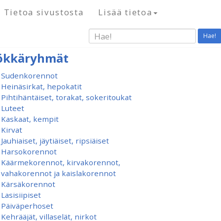
Tietoa sivustosta
Lisää tietoa
Hae!
ökkäryhmät
Sudenkorennot
Heinäsirkat, hepokatit
Pihtihäntäiset, torakat, sokeritoukat
Luteet
Kaskaat, kempit
Kirvat
Jauhiaiset, jäytiäiset, ripsiäiset
Harsokorennot
Käärmekorennot, kirvakorennot,
vahakorennot ja kaislakorennot
Kärsäkorennot
Lasisiipiset
Päiväperhoset
Kehrääjät, villaselät, nirkot