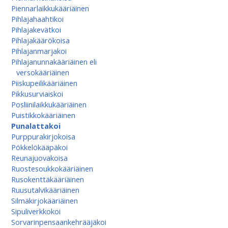
Piennarlaikkukääriäinen
Pihlajahaahtikoi
Pihlajakevätkoi
Pihlajakäärökoisa
Pihlajanmarjakoi
Pihlajanunnakääriäinen eli
versokääriäinen
Piiskupeilikääriäinen
Pikkusurviaiskoi
Posliinilaikkukääriäinen
Puistikkokääriäinen
Punalattakoi
Purppurakirjokoisa
Pökkelökääpäkoi
Reunajuovakoisa
Ruostesoukkokääriäinen
Rusokenttäkääriäinen
Ruusutalvikääriäinen
Silmäkirjokääriäinen
Sipuliverkkokoi
Sorvarinpensaankehrääjäkoi