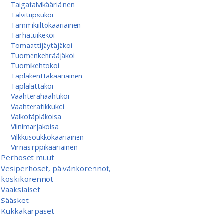
Taigatalvikääriäinen
Talvitupsukoi
Tammikiiltokääriäinen
Tarhatuikekoi
Tomaattijäytäjäkoi
Tuomenkehrääjäkoi
Tuomikehtokoi
Täpläkenttäkääriäinen
Täplälattakoi
Vaahterahaahtikoi
Vaahteratikkukoi
Valkotäpläkoisa
Viinimarjakoisa
Vilkkusoukkokääriäinen
Virnasirppikääriäinen
Perhoset muut
Vesiperhoset, päivänkorennot,
koskikorennot
Vaaksiaiset
Sääsket
Kukkakärpäset