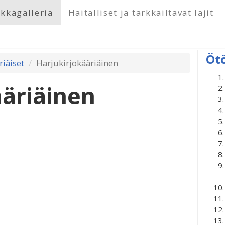
kkägalleria
Haitalliset ja tarkkailtavat lajit
Öt
riäiset
Harjukirjokääriäinen
ääriäinen