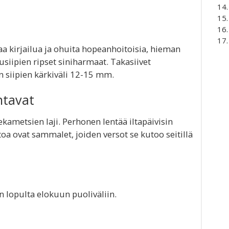
a kirjailua ja ohuita hopeanhoitoisia, hieman
tusiipien ripset siniharmaat. Takasiivet
siipien kärkiväli 12-15 mm.
ntavat
kametsien laji. Perhonen lentää iltapäivisin
oa ovat sammalet, joiden versot se kutoo seitillä
 lopulta elokuun puoliväliin.