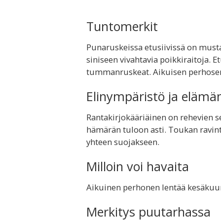
Tuntomerkit
Punaruskeissa etusiivissä on musta
siniseen vivahtavia poikkiraitoja. E
tummanruskeat. Aikuisen perhosen 
Elinympäristö ja elämä
Rantakirjokääriäinen on rehevien se
hämärän tuloon asti. Toukan ravint
yhteen suojakseen.
Milloin voi havaita
Aikuinen perhonen lentää kesäkuun
Merkitys puutarhassa