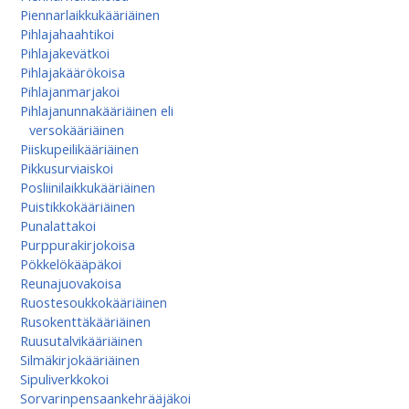
Piennarlaikkukääriäinen
Pihlajahaahtikoi
Pihlajakevätkoi
Pihlajakäärökoisa
Pihlajanmarjakoi
Pihlajanunnakääriäinen eli
versokääriäinen
Piiskupeilikääriäinen
Pikkusurviaiskoi
Posliinilaikkukääriäinen
Puistikkokääriäinen
Punalattakoi
Purppurakirjokoisa
Pökkelökääpäkoi
Reunajuovakoisa
Ruostesoukkokääriäinen
Rusokenttäkääriäinen
Ruusutalvikääriäinen
Silmäkirjokääriäinen
Sipuliverkkokoi
Sorvarinpensaankehrääjäkoi