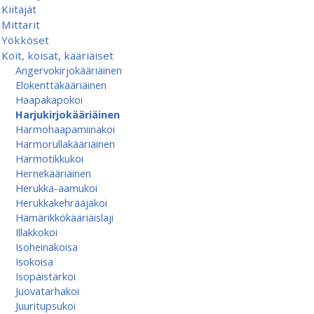
Kiitäjät
Mittarit
Yökköset
Koit, koisat, kääriäiset
Angervokirjokääriäinen
Elokenttäkääriäinen
Haapakapokoi
Harjukirjokääriäinen
Harmohaapamiinakoi
Harmorullakääriäinen
Harmotikkukoi
Hernekääriäinen
Herukka-aamukoi
Herukkakehrääjäkoi
Hämärikkökääriäislaji
Illakkokoi
Isoheinäkoisa
Isokoisa
Isopäistärkoi
Juovatarhakoi
Juuritupsukoi