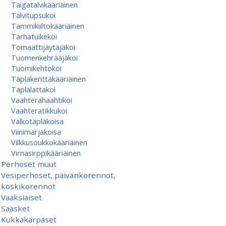
Taigatalvikääriäinen
Talvitupsukoi
Tammikiiltokääriäinen
Tarhatuikekoi
Tomaattijäytäjäkoi
Tuomenkehrääjäkoi
Tuomikehtokoi
Täpläkenttäkääriäinen
Täplälattakoi
Vaahterahaahtikoi
Vaahteratikkukoi
Valkotäpläkoisa
Viinimarjakoisa
Vilkkusoukkokääriäinen
Virnasirppikääriäinen
Perhoset muut
Vesiperhoset, päivänkorennot,
koskikorennot
Vaaksiaiset
Sääsket
Kukkakärpäset