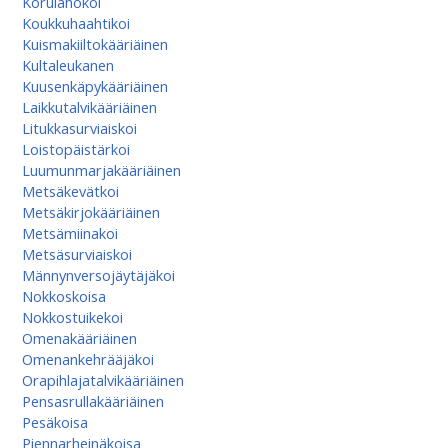
Korulahokoi
Koukkuhaahtikoi
Kuismakiiltokääriäinen
Kultaleukanen
Kuusenkäpykääriäinen
Laikkutalvikääriäinen
Litukkasurviaiskoi
Loistopäistärkoi
Luumunmarjakääriäinen
Metsäkevätkoi
Metsäkirjokääriäinen
Metsämiinakoi
Metsäsurviaiskoi
Männynversojäytäjäkoi
Nokkoskoisa
Nokkostuikekoi
Omenakääriäinen
Omenan­kehrääjä­koi
Orapihlajatalvikääriäinen
Pensasrullakääriäinen
Pesäkoisa
Piennarheinäkoisa