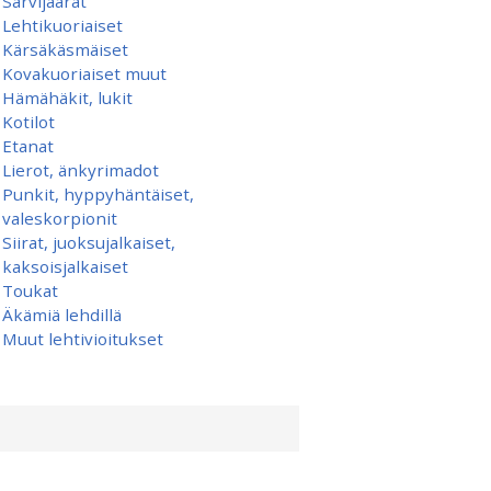
Sarvijäärät
Lehtikuoriaiset
Kärsäkäsmäiset
Kovakuoriaiset muut
Hämähäkit, lukit
Kotilot
Etanat
Lierot, änkyrimadot
Punkit, hyppyhäntäiset,
valeskorpionit
Siirat, juoksujalkaiset,
kaksoisjalkaiset
Toukat
Äkämiä lehdillä
Muut lehtivioitukset