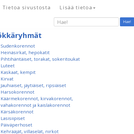
Tietoa sivustosta
Lisää tietoa
Hae!
ökkäryhmät
Sudenkorennot
Heinäsirkat, hepokatit
Pihtihäntäiset, torakat, sokeritoukat
Luteet
Kaskaat, kempit
Kirvat
Jauhiaiset, jäytiäiset, ripsiäiset
Harsokorennot
Käärmekorennot, kirvakorennot,
vahakorennot ja kaislakorennot
Kärsäkorennot
Lasisiipiset
Päiväperhoset
Kehrääjät, villaselät, nirkot