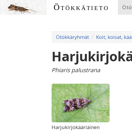
Ötökkätieto
Ötö
Ötökkäryhmät
Koit, koisat, kää
Harjukirjok
Phiaris palustrana
Harjukirjokääriäinen