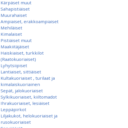
Kärpäset muut
Sahapistiäiset
Muurahaiset
Ampiaiset, erakkoampiaiset
Mehiläiset
Kimalaiset
Pistiäiset muut
Maakiitäjäiset
Haiskiaiset, turkkilot
(Raatokuoriaiset)
Lyhytsiipiset
Lantiaiset, sittiäiset
Kultakuoriaiset , turilaat ja
kimalaiskuoriainen
Sepät, jalokuoriaiset
Sylkikuoriaiset, kiiltomadot
Ihrakuoriaiset, lesiäiset
Leppäpirkot
Liljakukot, helokuoriaiset ja
rusokuoriaiset