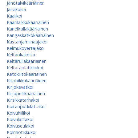
Jänötalvikääriäinen
Järvikoisa
Kaalikoi
Kaarilaikkukääriäinen
Kanelirullakääriäinen
Kangaskätkökääriäinen
Kastanjamiinaajakoi
Kelmukovertajakoi
Keltaokakoisa
Keltarullakääriäinen
Keltatäplätikkukoi
Ketokiiltokääriäinen
Kiilalaikkukääriäinen
Kirjokevätkoi
Kirjopeilikääriäinen
Kirsikkatarhakoi
Koiranputkilattakoi
Koivuhiilikoi
Koivulattakoi
Koivuseulakoi
Kolmiotikkukoi