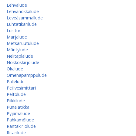
Lehvälude
Lehvänokkalude
Leveäsammallude
Luhtatikarilude
Luisturi
Marjalude
Metsäruutulude
Mäntylude
Nelitäplälude
Nokkoskirjolude
Okalude
Omenapamppulude
Pallelude
Peilivesimittari
Peltolude
Piikkilude
Punalatikka
Pyjamalude
Pähkämölude
Rantakirjolude
Ritarilude