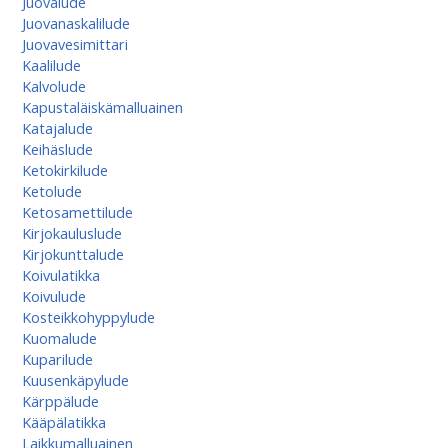
Juovalude
Juovanaskalilude
Juovavesimittari
Kaalilude
Kalvolude
Kapustaläiskämalluainen
Katajalude
Keihäslude
Ketokirkilude
Ketolude
Ketosamettilude
Kirjokauluslude
Kirjokunttalude
Koivulatikka
Koivulude
Kosteikkohyppylude
Kuomalude
Kuparilude
Kuusenkäpylude
Kärppälude
Kääpälatikka
Laikkumalluainen