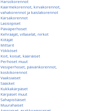
Harsokorennot
Käärmekorennot, kirvakorennot,
vahakorennot ja kaislakorennot
Kärsäkorennot
Lasisiipiset
Päiväperhoset
Kehrääjät, villaselät, nirkot
Kiitäjät
Mittarit
Yökköset
Koit, koisat, kääriäiset
Perhoset muut
Vesiperhoset, päivänkorennot,
koskikorennot
Vaaksiaiset
Sääsket
Kukkakärpäset
Kärpäset muut
Sahapistiäiset
Muurahaiset
Ampiaiset, erakkoampiaiset