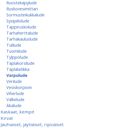
Ruostekäpylude
Ruskovesimittari
Sormustinkukkalude
Sysipiilolude
Tappiruskolude
Tarhaherttalude
Tarhakauluslude
Tulilude
Tuomilude
Tylppölude
Täpläkorsilude
Täplälatikka
Varpulude
Verilude
Vesiskorpioni
Viherlude
Välkelude
Äkälude
Kaskaat, kempit
Kirvat
Jauhiaiset, jäytiäiset, ripsiäiset