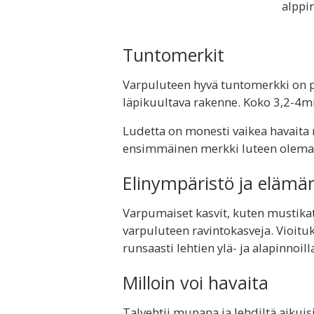
alppi
Tuntomerkit
Varpuluteen hyvä tuntomerkki on pe
läpikuultava rakenne. Koko 3,2-4
Ludetta on monesti vaikea havaita r
ensimmäinen merkki luteen olema
Elinympäristö ja elämä
Varpumaiset kasvit, kuten mustikat
varpuluteen ravintokasveja. Vioituks
runsaasti lehtien ylä- ja alapinnoill
Milloin voi havaita
Talvehtii munana ja lehdiltä aikuis