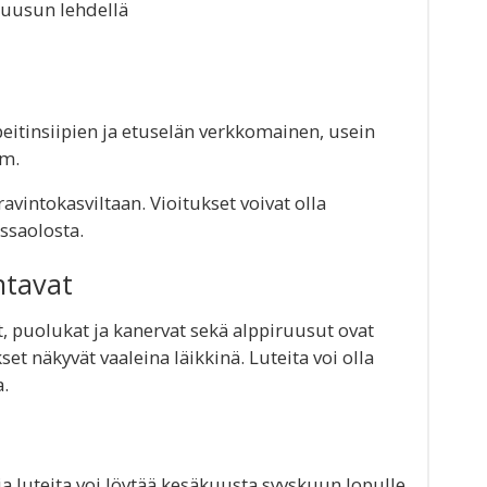
ruusun lehdellä
itinsiipien ja etuselän verkkomainen, usein
mm.
avintokasviltaan. Vioitukset voivat olla
ssaolosta.
ntavat
, puolukat ja kanervat sekä alppiruusut ovat
et näkyvät vaaleina läikkinä. Luteita voi olla
a.
ia luteita voi löytää kesäkuusta syyskuun lopulle.