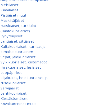
Mehiläiset
Kimalaiset
Pistiäiset muut
Maakiitäjäiset
Haiskiaiset, turkkilot
(Raatokuoriaiset)
Lyhytsiipiset
Lantiaiset, sittiäiset
Kultakuoriaiset , turilaat ja
kimalaiskuoriainen
Sepät, jalokuoriaiset
Sylkikuoriaiset, kiiltomadot
Ihrakuoriaiset, lesiäiset
Leppäpirkot
Liljakukot, helokuoriaiset ja
rusokuoriaiset
Sarvijäärät
Lehtikuoriaiset
Kärsäkäsmäiset
Kovakuoriaiset muut