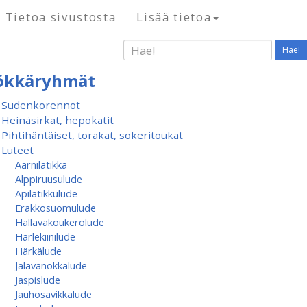
Tietoa sivustosta
Lisää tietoa
Hae!
ökkäryhmät
Sudenkorennot
Heinäsirkat, hepokatit
Pihtihäntäiset, torakat, sokeritoukat
Luteet
Aarnilatikka
Alppiruusulude
Apilatikkulude
Erakkosuomulude
Hallavakoukerolude
Harlekiinilude
Härkälude
Jalavanokkalude
Jaspislude
Jauhosavikkalude