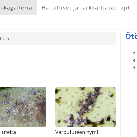
kkägalleria
Haitalliset ja tarkkailtavat lajit
Öt
lude
luteita
Varpuluteen nymfi