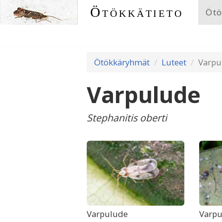
Ötökkätieto
Ötö
Ötökkäryhmät
Luteet
Varpu
Varpulude
Stephanitis oberti
Varpulude
Varpu