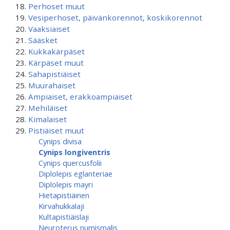
Perhoset muut
Vesiperhoset, päivänkorennot, koskikorennot
Vaaksiaiset
Sääsket
Kukkakärpäset
Kärpäset muut
Sahapistiäiset
Muurahaiset
Ampiaiset, erakkoampiaiset
Mehiläiset
Kimalaiset
Pistiäiset muut
Cynips divisa
Cynips longiventris
Cynips quercusfolii
Diplolepis eglanteriae
Diplolepis mayri
Hietapistiäinen
Kirvahukkalaji
Kultapistiäislaji
Neuroterus numismalis