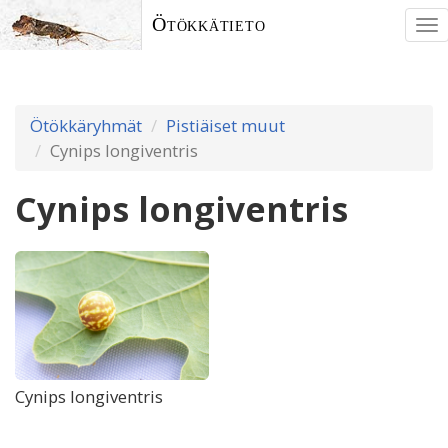
Ötökkätieto
To
nav
Ötökkäryhmät
Pistiäiset muut
Cynips longiventris
Cynips longiventris
Cynips longiventris