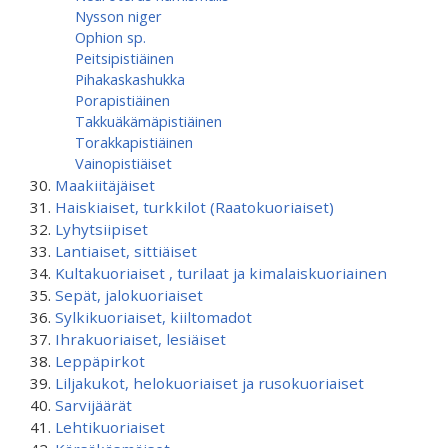
Nysson niger
Ophion sp.
Peitsipistiäinen
Pihakaskashukka
Porapistiäinen
Takkuäkämäpistiäinen
Torakkapistiäinen
Vainopistiäiset
Maakiitäjäiset
Haiskiaiset, turkkilot (Raatokuoriaiset)
Lyhytsiipiset
Lantiaiset, sittiäiset
Kultakuoriaiset , turilaat ja kimalaiskuoriainen
Sepät, jalokuoriaiset
Sylkikuoriaiset, kiiltomadot
Ihrakuoriaiset, lesiäiset
Leppäpirkot
Liljakukot, helokuoriaiset ja rusokuoriaiset
Sarvijäärät
Lehtikuoriaiset