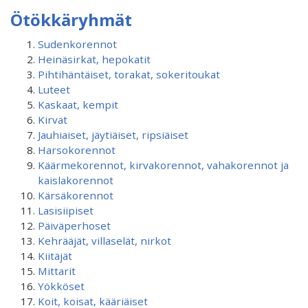
Ötökkäryhmät
Sudenkorennot
Heinäsirkat, hepokatit
Pihtihäntäiset, torakat, sokeritoukat
Luteet
Kaskaat, kempit
Kirvat
Jauhiaiset, jäytiäiset, ripsiäiset
Harsokorennot
Käärmekorennot, kirvakorennot, vahakorennot ja
kaislakorennot
Kärsäkorennot
Lasisiipiset
Päiväperhoset
Kehrääjät, villaselät, nirkot
Kiitäjät
Mittarit
Yökköset
Koit, koisat, kääriäiset