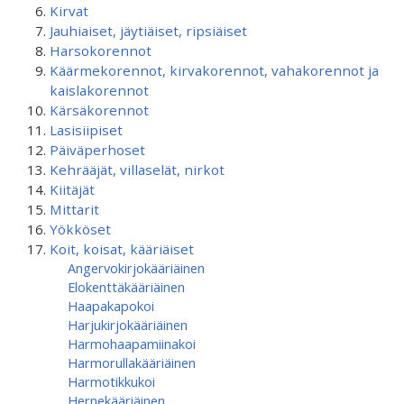
Kirvat
Jauhiaiset, jäytiäiset, ripsiäiset
Harsokorennot
Käärmekorennot, kirvakorennot, vahakorennot ja
kaislakorennot
Kärsäkorennot
Lasisiipiset
Päiväperhoset
Kehrääjät, villaselät, nirkot
Kiitäjät
Mittarit
Yökköset
Koit, koisat, kääriäiset
Angervokirjokääriäinen
Elokenttäkääriäinen
Haapakapokoi
Harjukirjokääriäinen
Harmohaapamiinakoi
Harmorullakääriäinen
Harmotikkukoi
Hernekääriäinen