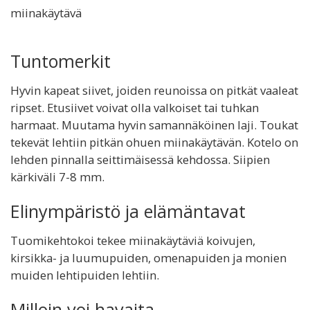
miinakäytävä
Tuntomerkit
Hyvin kapeat siivet, joiden reunoissa on pitkät vaaleat
ripset. Etusiivet voivat olla valkoiset tai tuhkan
harmaat. Muutama hyvin samannäköinen laji. Toukat
tekevät lehtiin pitkän ohuen miinakäytävän. Kotelo on
lehden pinnalla seittimäisessä kehdossa. Siipien
kärkiväli 7-8 mm.
Elinympäristö ja elämäntavat
Tuomikehtokoi tekee miinakäytäviä koivujen,
kirsikka- ja luumupuiden, omenapuiden ja monien
muiden lehtipuiden lehtiin.
Milloin voi havaita