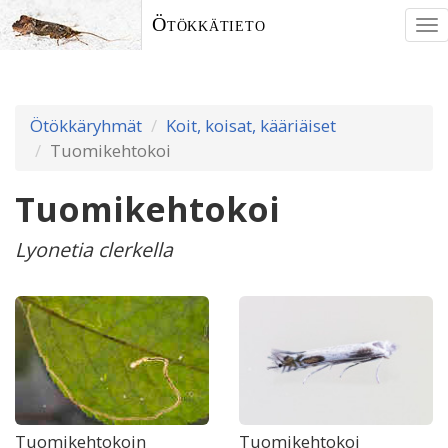
Ötökkätieto
To
nav
Ötökkäryhmät
Koit, koisat, kääriäiset
Tuomikehtokoi
Tuomikehtokoi
Lyonetia clerkella
Tuomikehtokoin
Tuomikehtokoi