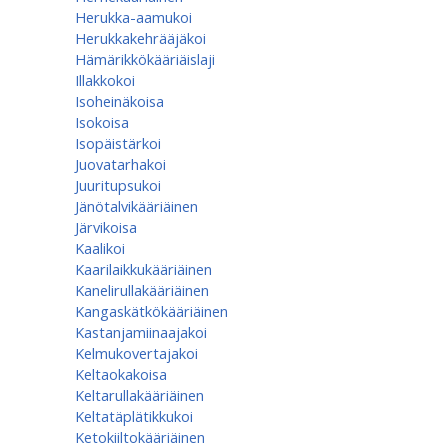
Herukka-aamukoi
Herukkakehrääjäkoi
Hämärikkökääriäislaji
Illakkokoi
Isoheinäkoisa
Isokoisa
Isopäistärkoi
Juovatarhakoi
Juuritupsukoi
Jänötalvikääriäinen
Järvikoisa
Kaalikoi
Kaarilaikkukääriäinen
Kanelirullakääriäinen
Kangaskätkökääriäinen
Kastanjamiinaajakoi
Kelmukovertajakoi
Keltaokakoisa
Keltarullakääriäinen
Keltatäplätikkukoi
Ketokiiltokääriäinen