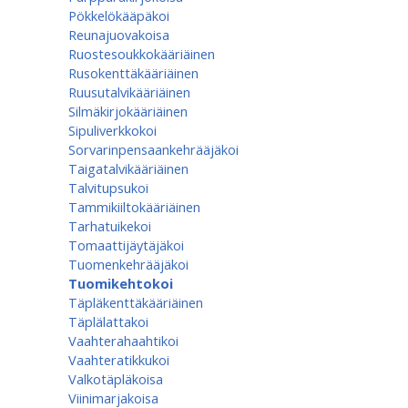
Pökkelökääpäkoi
Reunajuovakoisa
Ruostesoukkokääriäinen
Rusokenttäkääriäinen
Ruusutalvikääriäinen
Silmäkirjokääriäinen
Sipuliverkkokoi
Sorvarinpensaankehrääjäkoi
Taigatalvikääriäinen
Talvitupsukoi
Tammikiiltokääriäinen
Tarhatuikekoi
Tomaattijäytäjäkoi
Tuomenkehrääjäkoi
Tuomikehtokoi
Täpläkenttäkääriäinen
Täplälattakoi
Vaahterahaahtikoi
Vaahteratikkukoi
Valkotäpläkoisa
Viinimarjakoisa