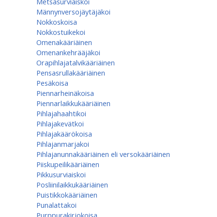
Metsäsurviaiskoi
Männynversojäytäjäkoi
Nokkoskoisa
Nokkostuikekoi
Omenakääriäinen
Omenan­kehrääjä­koi
Orapihlajatalvikääriäinen
Pensasrullakääriäinen
Pesäkoisa
Piennarheinäkoisa
Piennarlaikkukääriäinen
Pihlajahaahtikoi
Pihlajakevätkoi
Pihlajakäärökoisa
Pihlajanmarjakoi
Pihlajanunnakääriäinen eli versokääriäinen
Piiskupeilikääriäinen
Pikkusurviaiskoi
Posliinilaikkukääriäinen
Puistikkokääriäinen
Punalattakoi
Purppurakirjokoisa