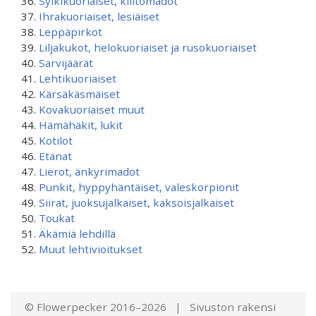
Sylkikuoriaiset, kiiltomadot
Ihrakuoriaiset, lesiäiset
Leppäpirkot
Liljakukot, helokuoriaiset ja rusokuoriaiset
Sarvijäärät
Lehtikuoriaiset
Kärsäkäsmäiset
Kovakuoriaiset muut
Hämähäkit, lukit
Kotilot
Etanat
Lierot, änkyrimadot
Punkit, hyppyhäntäiset, valeskorpionit
Siirat, juoksujalkaiset, kaksoisjalkaiset
Toukat
Äkämiä lehdillä
Muut lehtivioitukset
© Flowerpecker 2016–2026 | Sivuston rakensi