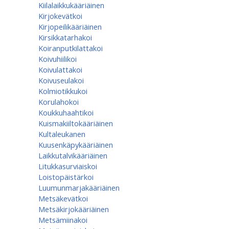
Kiilalaikkukääriäinen
Kirjokevätkoi
Kirjopeilikääriäinen
Kirsikkatarhakoi
Koiranputkilattakoi
Koivuhiilikoi
Koivulattakoi
Koivuseulakoi
Kolmiotikkukoi
Korulahokoi
Koukkuhaahtikoi
Kuismakiiltokääriäinen
Kultaleukanen
Kuusenkäpykääriäinen
Laikkutalvikääriäinen
Litukkasurviaiskoi
Loistopäistärkoi
Luumunmarjakääriäinen
Metsäkevätkoi
Metsäkirjokääriäinen
Metsämiinakoi