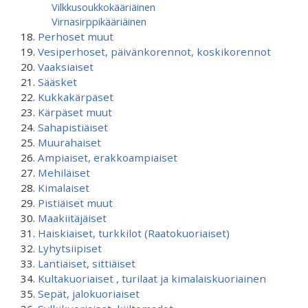
Vilkkusoukkokääriäinen
Virnasirppikääriäinen
Perhoset muut
Vesiperhoset, päivänkorennot, koskikorennot
Vaaksiaiset
Sääsket
Kukkakärpäset
Kärpäset muut
Sahapistiäiset
Muurahaiset
Ampiaiset, erakkoampiaiset
Mehiläiset
Kimalaiset
Pistiäiset muut
Maakiitäjäiset
Haiskiaiset, turkkilot (Raatokuoriaiset)
Lyhytsiipiset
Lantiaiset, sittiäiset
Kultakuoriaiset , turilaat ja kimalaiskuoriainen
Sepät, jalokuoriaiset