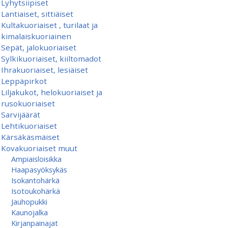
Lyhytsiipiset
Lantiaiset, sittiäiset
Kultakuoriaiset , turilaat ja
kimalaiskuoriainen
Sepät, jalokuoriaiset
Sylkikuoriaiset, kiiltomadot
Ihrakuoriaiset, lesiäiset
Leppäpirkot
Liljakukot, helokuoriaiset ja
rusokuoriaiset
Sarvijäärät
Lehtikuoriaiset
Kärsäkäsmäiset
Kovakuoriaiset muut
Ampiaisloisikka
Haapasyöksykäs
Isokantohärkä
Isotoukohärkä
Jauhopukki
Kaunojalka
Kirjanpainajat