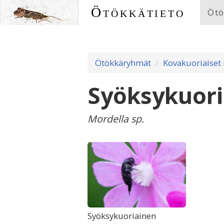
Ötökkätieto
Ötö
Ötökkäryhmät
Kovakuoriaiset
Syöksykuori
Mordella sp.
Syöksykuoriainen