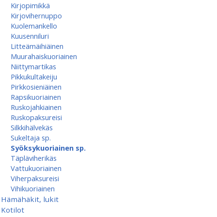
Kirjopimikkä
Kirjovihernuppo
Kuolemankello
Kuusenniluri
Litteämäihiäinen
Muurahaiskuoriainen
Niittymartikas
Pikkukultakeiju
Pirkkosieniäinen
Rapsikuoriainen
Ruskojahkiainen
Ruskopaksureisi
Silkkihälvekäs
Sukeltaja sp.
Syöksykuoriainen sp.
Täpläviherikäs
Vattukuoriainen
Viherpaksureisi
Vihikuoriainen
Hämähäkit, lukit
Kotilot