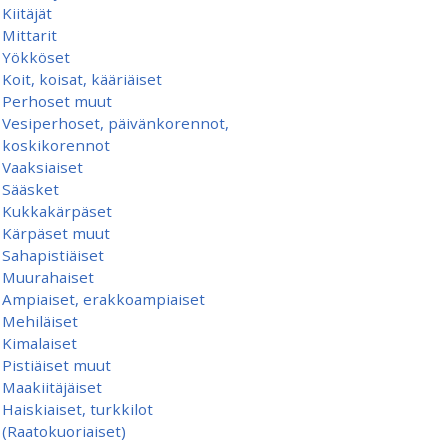
Kiitäjät
Mittarit
Yökköset
Koit, koisat, kääriäiset
Perhoset muut
Vesiperhoset, päivänkorennot,
koskikorennot
Vaaksiaiset
Sääsket
Kukkakärpäset
Kärpäset muut
Sahapistiäiset
Muurahaiset
Ampiaiset, erakkoampiaiset
Mehiläiset
Kimalaiset
Pistiäiset muut
Maakiitäjäiset
Haiskiaiset, turkkilot
(Raatokuoriaiset)