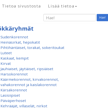
Tietoa sivustosta
Lisää tietoa
Hae!
ökkäryhmät
Sudenkorennot
Heinäsirkat, hepokatit
Pihtihäntäiset, torakat, sokeritoukat
Luteet
Kaskaat, kempit
Kirvat
Jauhiaiset, jäytiäiset, ripsiäiset
Harsokorennot
Käärmekorennot, kirvakorennot,
vahakorennot ja kaislakorennot
Kärsäkorennot
Lasisiipiset
Päiväperhoset
Kehrääjät, villaselät, nirkot