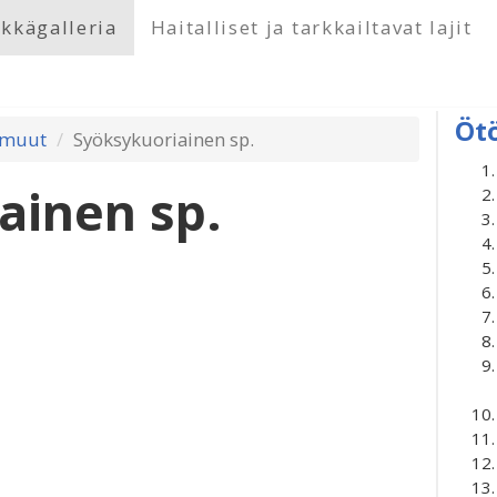
kkägalleria
Haitalliset ja tarkkailtavat lajit
Öt
 muut
Syöksykuoriainen sp.
ainen sp.