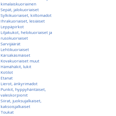
kimalaiskuoriainen
Sepät, jalokuoriaiset
Sylkikuoriaiset, kiiltomadot
Ihrakuoriaiset, lesiäiset
Leppäpirkot
Liljakukot, helokuoriaiset ja
rusokuoriaiset
Sarvijäärät
Lehtikuoriaiset
Kärsäkäsmäiset
Kovakuoriaiset muut
Hämähäkit, lukit
Kotilot
Etanat
Lierot, änkyrimadot
Punkit, hyppyhäntäiset,
valeskorpionit
Siirat, juoksujalkaiset,
kaksoisjalkaiset
Toukat