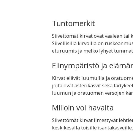
Tuntomerkit
Siivettömät kirvat ovat vaalean tai 
Siivellisillä kirvoilla on ruskeanmu
eturuumis ja melko lyhyet tummat 
Elinympäristö ja elämä
Kirvat elävät luumuilla ja oratuomell
joita ovat asterikasvit sekä tädyke
luumun ja oratuomen versojen kärk
Milloin voi havaita
Siivettömät kirvat ilmestyvät lehtie
keskikesällä toisille isäntäkasveill