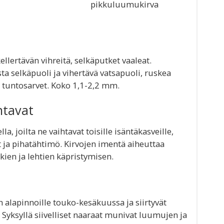
pikkuluumukirva
kellertävän vihreitä, selkäputket vaaleat.
sta selkäpuoli ja vihertävä vatsapuoli, ruskea
tuntosarvet. Koko 1,1-2,2 mm.
ntavat
a, joilta ne vaihtavat toisille isäntäkasveille,
et ja pihatähtimö. Kirvojen imentä aiheuttaa
ien ja lehtien käpristymisen.
n alapinnoille touko-kesäkuussa ja siirtyvät
e. Syksyllä siivelliset naaraat munivat luumujen ja