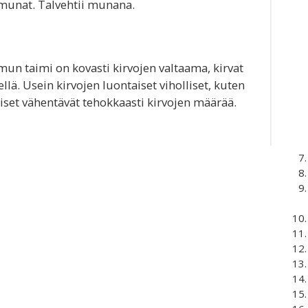
imunat. Talvehtii munana.
umun taimi on kovasti kirvojen valtaama, kirvat
llä. Usein kirvojen luontaiset viholliset, kuten
iäiset vähentävät tehokkaasti kirvojen määrää.