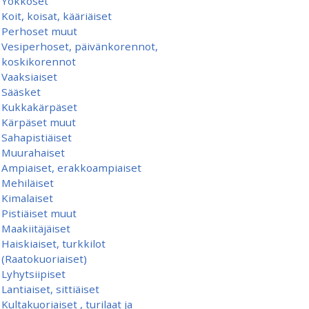
Yökköset
Koit, koisat, kääriäiset
Perhoset muut
Vesiperhoset, päivänkorennot,
koskikorennot
Vaaksiaiset
Sääsket
Kukkakärpäset
Kärpäset muut
Sahapistiäiset
Muurahaiset
Ampiaiset, erakkoampiaiset
Mehiläiset
Kimalaiset
Pistiäiset muut
Maakiitäjäiset
Haiskiaiset, turkkilot
(Raatokuoriaiset)
Lyhytsiipiset
Lantiaiset, sittiäiset
Kultakuoriaiset , turilaat ja