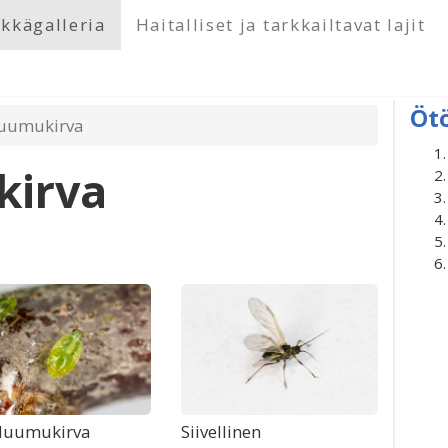
kkägalleria
Haitalliset ja tarkkailtavat lajit
Öt
luumukirva
kirva
luumukirva
Siivellinen