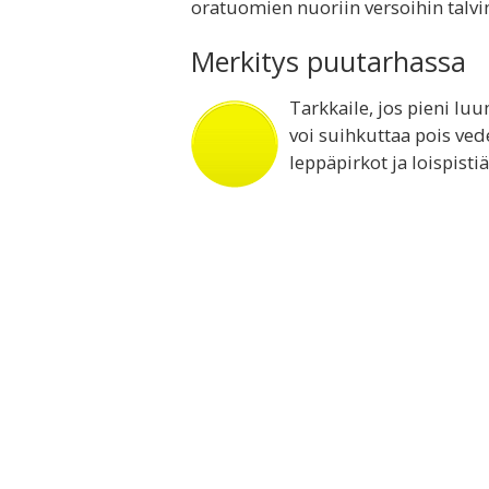
oratuomien nuoriin versoihin talv
Merkitys puutarhassa
Tarkkaile, jos pieni lu
voi suihkuttaa pois vede
leppäpirkot ja loispist