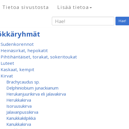
Tietoa sivustosta
Lisää tietoa
Hae!
ökkäryhmät
Sudenkorennot
Heinäsirkat, hepokatit
Pihtihäntäiset, torakat, sokeritoukat
Luteet
Kaskaat, kempit
Kirvat
Brachycaudus sp.
Delphiniobium junackianum
Herukanjuurikirva eli jalavakirva
Herukkakirva
Isoruusukirva
Jalavanpussikirva
Kanukkakilpikkä
Kanukkakirva