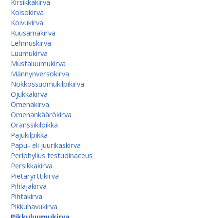
Kirsikkakirva
Koisokirva
Koivukirva
Kuusamakirva
Lehmuskirva
Luumukirva
Mustaluumukirva
Männynversokirva
Nokkossuomukilpikirva
Ojukkakirva
Omenakirva
Omenankäärökirva
Oranssikilpikkä
Pajukilpikkä
Papu- eli juurikaskirva
Periphyllus testudinaceus
Persikkakirva
Pietaryrttikirva
Pihlajakirva
Pihtakirva
Pikkuhavukirva
Pikkuluumukirva