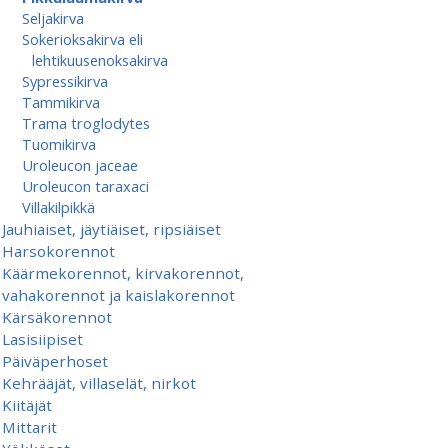
Seljakirva
Sokerioksakirva eli
lehtikuusenoksakirva
Sypressikirva
Tammikirva
Trama troglodytes
Tuomikirva
Uroleucon jaceae
Uroleucon taraxaci
Villakilpikkä
Jauhiaiset, jäytiäiset, ripsiäiset
Harsokorennot
Käärmekorennot, kirvakorennot,
vahakorennot ja kaislakorennot
Kärsäkorennot
Lasisiipiset
Päiväperhoset
Kehrääjät, villaselät, nirkot
Kiitäjät
Mittarit