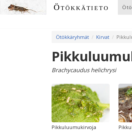
Ötökkätieto
Ötö
Ötökkäryhmät
Kirvat
Pikku
Pikkuluumu
Brachycaudus helichrysi
Pikkuluumukirvoja
Pikku