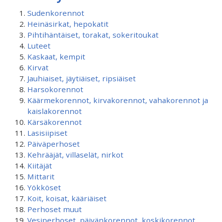
Sudenkorennot
Heinäsirkat, hepokatit
Pihtihäntäiset, torakat, sokeritoukat
Luteet
Kaskaat, kempit
Kirvat
Jauhiaiset, jäytiäiset, ripsiäiset
Harsokorennot
Käärmekorennot, kirvakorennot, vahakorennot ja
kaislakorennot
Kärsäkorennot
Lasisiipiset
Päiväperhoset
Kehrääjät, villaselät, nirkot
Kiitäjät
Mittarit
Yökköset
Koit, koisat, kääriäiset
Perhoset muut
Vesiperhoset, päivänkorennot, koskikorennot