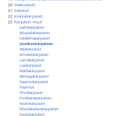
Vaaksiaiset
Sääsket
Kukkakärpäset
Kärpäset muut
Aaltokärpänen
Aitopalokärpänen
Hedelmäkärpäset
Juurikaskärpänen
Kiilukärpäset
Kimalaiskärpäset
Lantakärpäset
Loiskärpäset
Mahlakärpäset
Miinaajakärpäset
Naamiokärpäset
Paarmat
Petokärpäset
Porkkanakärpänen
Raatokärpäset
Ritarinkannuskärpänen
Ruutukärpäset