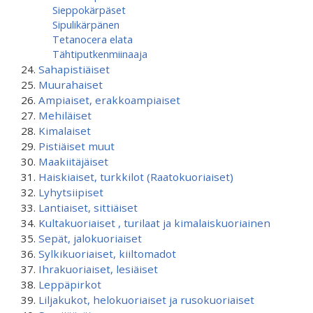
Sieppokärpäset
Sipulikärpänen
Tetanocera elata
Tähtiputken­miinaaja
Sahapistiäiset
Muurahaiset
Ampiaiset, erakkoampiaiset
Mehiläiset
Kimalaiset
Pistiäiset muut
Maakiitäjäiset
Haiskiaiset, turkkilot (Raatokuoriaiset)
Lyhytsiipiset
Lantiaiset, sittiäiset
Kultakuoriaiset , turilaat ja kimalaiskuoriainen
Sepät, jalokuoriaiset
Sylkikuoriaiset, kiiltomadot
Ihrakuoriaiset, lesiäiset
Leppäpirkot
Liljakukot, helokuoriaiset ja rusokuoriaiset