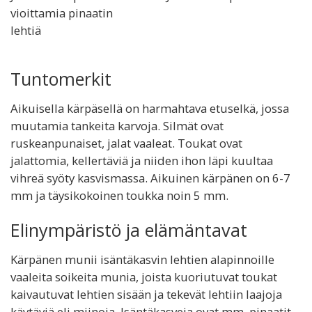
vioittamia pinaatin
lehtiä
Tuntomerkit
Aikuisella kärpäsellä on harmahtava etuselkä, jossa
muutamia tankeita karvoja. Silmät ovat
ruskeanpunaiset, jalat vaaleat. Toukat ovat
jalattomia, kellertäviä ja niiden ihon läpi kuultaa
vihreä syöty kasvismassa. Aikuinen kärpänen on 6-7
mm ja täysikokoinen toukka noin 5 mm.
Elinympäristö ja elämäntavat
Kärpänen munii isäntäkasvin lehtien alapinnoille
vaaleita soikeita munia, joista kuoriutuvat toukat
kaivautuvat lehtien sisään ja tekevät lehtiin laajoja
käytäviä eli miinoja. Isäntäkasveja ovat mm. pinaatit,