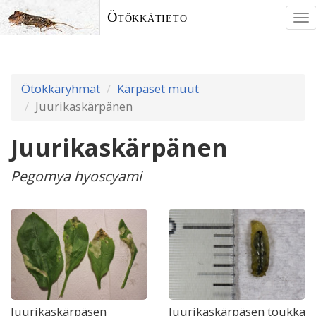
Ötökkätieto
To
nav
Ötökkäryhmät
Kärpäset muut
Juurikaskärpänen
Juurikaskärpänen
Pegomya hyoscyami
Juurikaskärpäsen
Juurikaskärpäsen toukka