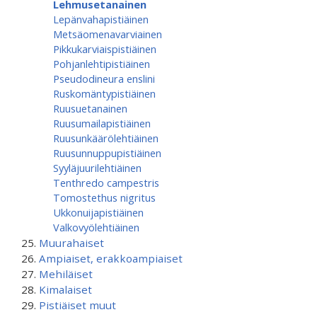
Lehmusetanainen
Lepänvahapistiäinen
Metsäomenavarviainen
Pikkukarviaispistiäinen
Pohjanlehtipistiäinen
Pseudodineura enslini
Ruskomäntypistiäinen
Ruusuetanainen
Ruusumaila­pistiäinen
Ruusunkäärölehtiäinen
Ruusunnuppupistiäinen
Syyläjuurilehtiäinen
Tenthredo campestris
Tomostethus nigritus
Ukkonuijapistiäinen
Valkovyölehtiäinen
Muurahaiset
Ampiaiset, erakkoampiaiset
Mehiläiset
Kimalaiset
Pistiäiset muut