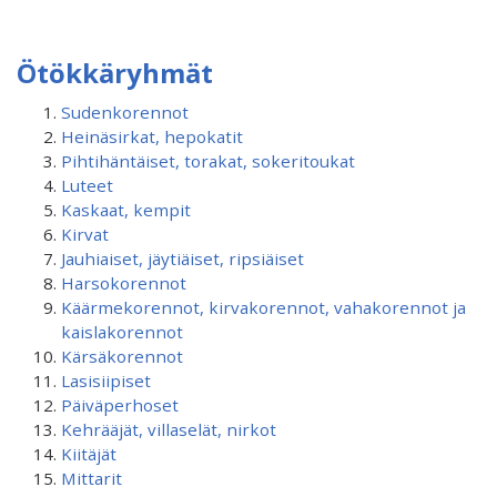
Ötökkäryhmät
Sudenkorennot
Heinäsirkat, hepokatit
Pihtihäntäiset, torakat, sokeritoukat
Luteet
Kaskaat, kempit
Kirvat
Jauhiaiset, jäytiäiset, ripsiäiset
Harsokorennot
Käärmekorennot, kirvakorennot, vahakorennot ja
kaislakorennot
Kärsäkorennot
Lasisiipiset
Päiväperhoset
Kehrääjät, villaselät, nirkot
Kiitäjät
Mittarit