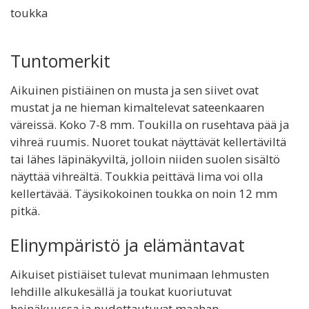
toukka
Tuntomerkit
Aikuinen pistiäinen on musta ja sen siivet ovat
mustat ja ne hieman kimaltelevat sateenkaaren
väreissä. Koko 7-8 mm. Toukilla on rusehtava pää ja
vihreä ruumis. Nuoret toukat näyttävät kellertäviltä
tai lähes läpinäkyviltä, jolloin niiden suolen sisältö
näyttää vihreältä. Toukkia peittävä lima voi olla
kellertävää. Täysikokoinen toukka on noin 12 mm
pitkä.
Elinympäristö ja elämäntavat
Aikuiset pistiäiset tulevat munimaan lehmusten
lehdille alkukesällä ja toukat kuoriutuvat
heinäkuussa ja pudottautuvat maahan