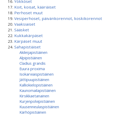
Yökköset
Koit, koisat, kääriäiset
Perhoset muut
Vesiperhoset, päivänkorennot, koskikorennot
Vaaksiaiset
Sääsket
Kukkakärpäset
Kärpäset muut
Sahapistiäiset
Akileijapistiäinen
Alpipistiäinen
Cladius grandis
Euura proxima
Isokarviaispistiäinen
Jättipuupistiäinen
Kalliokielopistiäinen
Kaunomailapistiäinen
Kirsikkaetanainen
Kurjenpolvipistiäinen
Kuusenneulaspistiäinen
Kärhöpistiäinen