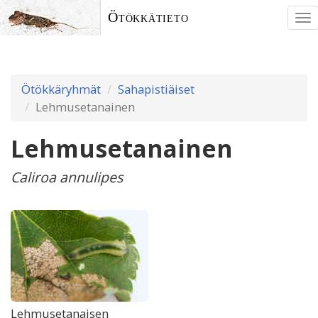
Ötökkätieto
To
nav
Ötökkäryhmät
Sahapistiäiset
Lehmusetanainen
Lehmusetanainen
Caliroa annulipes
Lehmusetanaisen