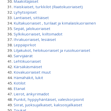
Maakiitäjäiset
Haiskiaiset, turkkilot (Raatokuoriaiset)
Lyhytsiipiset
Lantiaiset, sittiäiset
Kultakuoriaiset , turilaat ja kimalaiskuoriainen
Sepät, jalokuoriaiset
Sylkikuoriaiset, kiiltomadot
Ihrakuoriaiset, lesiäiset
Leppäpirkot
Liljakukot, helokuoriaiset ja rusokuoriaiset
Sarvijäärät
Lehtikuoriaiset
Kärsäkäsmäiset
Kovakuoriaiset muut
Hämähäkit, lukit
Kotilot
Etanat
Lierot, änkyrimadot
Punkit, hyppyhäntäiset, valeskorpionit
Siirat, juoksujalkaiset, kaksoisjalkaiset
Toukat