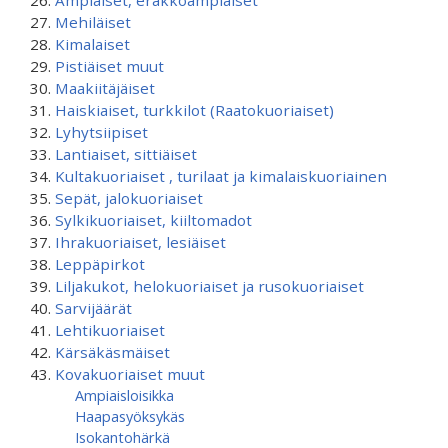
Ampiaiset, erakkoampiaiset
Mehiläiset
Kimalaiset
Pistiäiset muut
Maakiitäjäiset
Haiskiaiset, turkkilot (Raatokuoriaiset)
Lyhytsiipiset
Lantiaiset, sittiäiset
Kultakuoriaiset , turilaat ja kimalaiskuoriainen
Sepät, jalokuoriaiset
Sylkikuoriaiset, kiiltomadot
Ihrakuoriaiset, lesiäiset
Leppäpirkot
Liljakukot, helokuoriaiset ja rusokuoriaiset
Sarvijäärät
Lehtikuoriaiset
Kärsäkäsmäiset
Kovakuoriaiset muut
Ampiaisloisikka
Haapasyöksykäs
Isokantohärkä