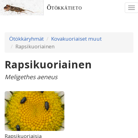
Ötökkätieto
To
nav
Ötökkäryhmät
Kovakuoriaiset muut
Rapsikuoriainen
Rapsikuoriainen
Meligethes aeneus
Rapsikuoriaisia