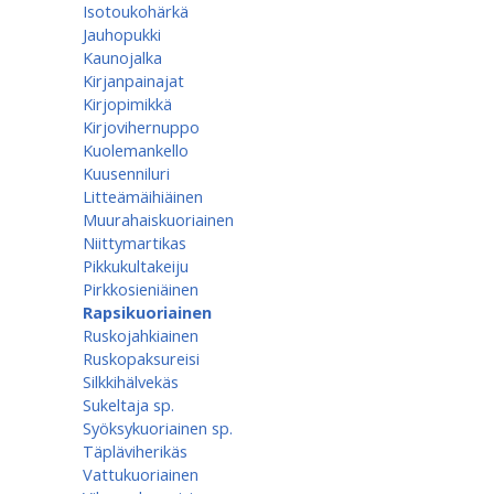
Isotoukohärkä
Jauhopukki
Kaunojalka
Kirjanpainajat
Kirjopimikkä
Kirjovihernuppo
Kuolemankello
Kuusenniluri
Litteämäihiäinen
Muurahaiskuoriainen
Niittymartikas
Pikkukultakeiju
Pirkkosieniäinen
Rapsikuoriainen
Ruskojahkiainen
Ruskopaksureisi
Silkkihälvekäs
Sukeltaja sp.
Syöksykuoriainen sp.
Täpläviherikäs
Vattukuoriainen