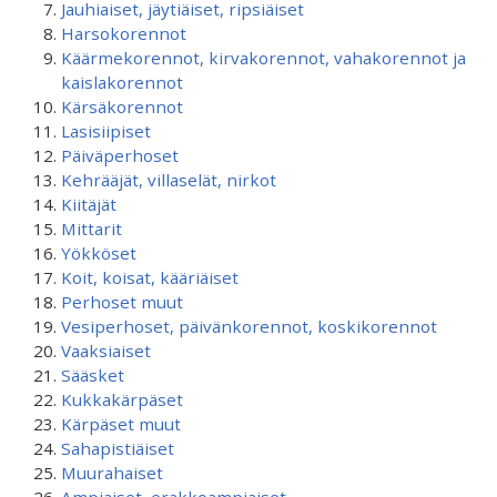
Jauhiaiset, jäytiäiset, ripsiäiset
Harsokorennot
Käärmekorennot, kirvakorennot, vahakorennot ja
kaislakorennot
Kärsäkorennot
Lasisiipiset
Päiväperhoset
Kehrääjät, villaselät, nirkot
Kiitäjät
Mittarit
Yökköset
Koit, koisat, kääriäiset
Perhoset muut
Vesiperhoset, päivänkorennot, koskikorennot
Vaaksiaiset
Sääsket
Kukkakärpäset
Kärpäset muut
Sahapistiäiset
Muurahaiset