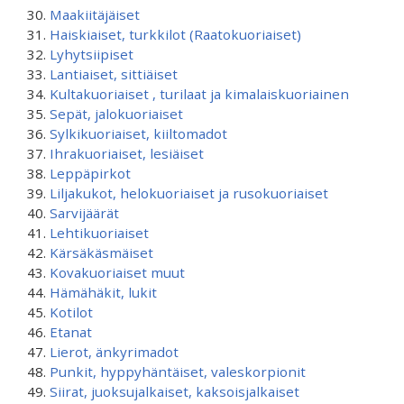
Maakiitäjäiset
Haiskiaiset, turkkilot (Raatokuoriaiset)
Lyhytsiipiset
Lantiaiset, sittiäiset
Kultakuoriaiset , turilaat ja kimalaiskuoriainen
Sepät, jalokuoriaiset
Sylkikuoriaiset, kiiltomadot
Ihrakuoriaiset, lesiäiset
Leppäpirkot
Liljakukot, helokuoriaiset ja rusokuoriaiset
Sarvijäärät
Lehtikuoriaiset
Kärsäkäsmäiset
Kovakuoriaiset muut
Hämähäkit, lukit
Kotilot
Etanat
Lierot, änkyrimadot
Punkit, hyppyhäntäiset, valeskorpionit
Siirat, juoksujalkaiset, kaksoisjalkaiset