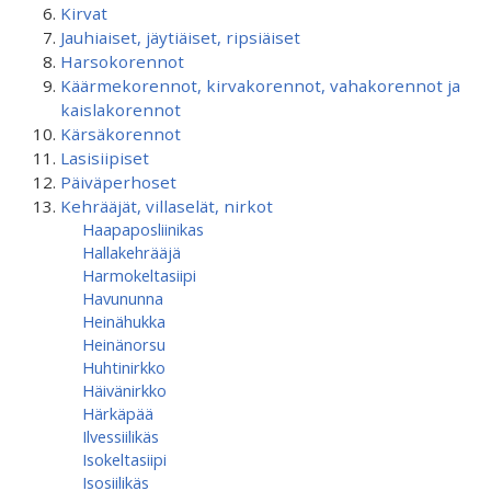
Kirvat
Jauhiaiset, jäytiäiset, ripsiäiset
Harsokorennot
Käärmekorennot, kirvakorennot, vahakorennot ja
kaislakorennot
Kärsäkorennot
Lasisiipiset
Päiväperhoset
Kehrääjät, villaselät, nirkot
Haapaposliinikas
Hallakehrääjä
Harmokeltasiipi
Havununna
Heinähukka
Heinänorsu
Huhtinirkko
Häivänirkko
Härkäpää
Ilvessiilikäs
Isokeltasiipi
Isosiilikäs