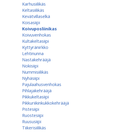
Karhusiilikäs
Keltasiilikäs
Kevätvillaselkä
Koisasiipi
Koivuposliinikas
Koivuvenhokas
Kultakeltasiipi
Kyttyränirkko
Lehtinunna
Nastakehrääjä
Nokisiipi
Nummisiilikäs
Nyhäsiipi
Pajulaahusvenhokas
Pihlajakehrääjä
Pikkukeltasiipi
Pikkuriikinkukkokehrääjä
Pistesiipi
Ruostesiipi
Ruususiipi
Tiikerisiilikäs