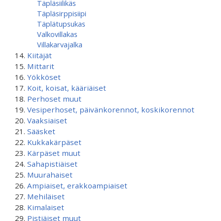
Täpläsiilikäs
Täpläsirppisiipi
Täplätupsukas
Valkovillakas
Villakarvajalka
Kiitäjät
Mittarit
Yökköset
Koit, koisat, kääriäiset
Perhoset muut
Vesiperhoset, päivänkorennot, koskikorennot
Vaaksiaiset
Sääsket
Kukkakärpäset
Kärpäset muut
Sahapistiäiset
Muurahaiset
Ampiaiset, erakkoampiaiset
Mehiläiset
Kimalaiset
Pistiäiset muut