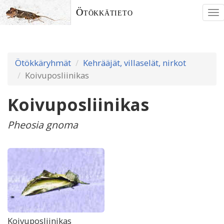
Ötökkätieto
To
nav
Ötökkäryhmät
Kehrääjät, villaselät, nirkot
Koivuposliinikas
Koivuposliinikas
Pheosia gnoma
Koivuposliinikas