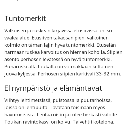
Tuntomerkit
Valkoisen ja ruskean kirjavissa etusiivissä on iso
vaalea alue. Etusiiven takaosan pieni valkoinen
kolmio on tämän lajin hyvä tuntomerkki. Etuselän
harmaanruskea karvoitus on hieman koholla. Siipien
asento perhosen levätessä on hyvä tuntomerkki.
Punaruskealla toukalla on voimakkaan keltainen
juova kyljessä. Perhosen siipien kärkiväli 33-32 mm.
Elinympäristö ja elämäntavat
Viihtyy lehtimetsissä, puistossa ja puutarhoissa,
joissa on lehtipuita. Tavataan toisinaan myös
havumetsistä. Lentää öisin ja tulee herkästi valolle.
Toukan ravintokasvi on koivu. Talvehtii kotelona.