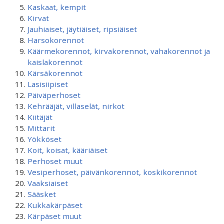
Kaskaat, kempit
Kirvat
Jauhiaiset, jäytiäiset, ripsiäiset
Harsokorennot
Käärmekorennot, kirvakorennot, vahakorennot ja
kaislakorennot
Kärsäkorennot
Lasisiipiset
Päiväperhoset
Kehrääjät, villaselät, nirkot
Kiitäjät
Mittarit
Yökköset
Koit, koisat, kääriäiset
Perhoset muut
Vesiperhoset, päivänkorennot, koskikorennot
Vaaksiaiset
Sääsket
Kukkakärpäset
Kärpäset muut