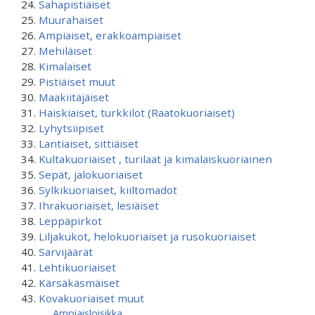
Sahapistiäiset
Muurahaiset
Ampiaiset, erakkoampiaiset
Mehiläiset
Kimalaiset
Pistiäiset muut
Maakiitäjäiset
Haiskiaiset, turkkilot (Raatokuoriaiset)
Lyhytsiipiset
Lantiaiset, sittiäiset
Kultakuoriaiset , turilaat ja kimalaiskuoriainen
Sepät, jalokuoriaiset
Sylkikuoriaiset, kiiltomadot
Ihrakuoriaiset, lesiäiset
Leppäpirkot
Liljakukot, helokuoriaiset ja rusokuoriaiset
Sarvijäärät
Lehtikuoriaiset
Kärsäkäsmäiset
Kovakuoriaiset muut
Ampiaisloisikka