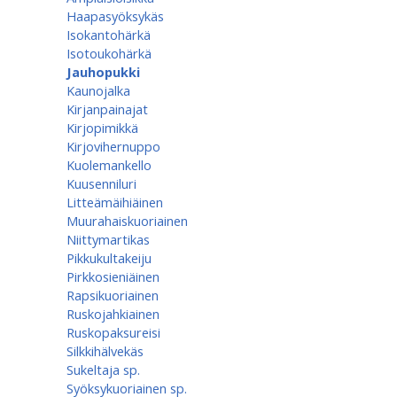
Haapasyöksykäs
Isokantohärkä
Isotoukohärkä
Jauhopukki
Kaunojalka
Kirjanpainajat
Kirjopimikkä
Kirjovihernuppo
Kuolemankello
Kuusenniluri
Litteämäihiäinen
Muurahaiskuoriainen
Niittymartikas
Pikkukultakeiju
Pirkkosieniäinen
Rapsikuoriainen
Ruskojahkiainen
Ruskopaksureisi
Silkkihälvekäs
Sukeltaja sp.
Syöksykuoriainen sp.