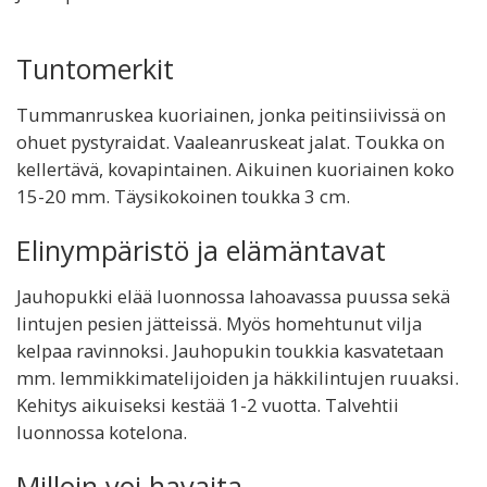
Tuntomerkit
Tummanruskea kuoriainen, jonka peitinsiivissä on
ohuet pystyraidat. Vaaleanruskeat jalat. Toukka on
kellertävä, kovapintainen. Aikuinen kuoriainen koko
15-20 mm. Täysikokoinen toukka 3 cm.
Elinympäristö ja elämäntavat
Jauhopukki elää luonnossa lahoavassa puussa sekä
lintujen pesien jätteissä. Myös homehtunut vilja
kelpaa ravinnoksi. Jauhopukin toukkia kasvatetaan
mm. lemmikkimatelijoiden ja häkkilintujen ruuaksi.
Kehitys aikuiseksi kestää 1-2 vuotta. Talvehtii
luonnossa kotelona.
Milloin voi havaita