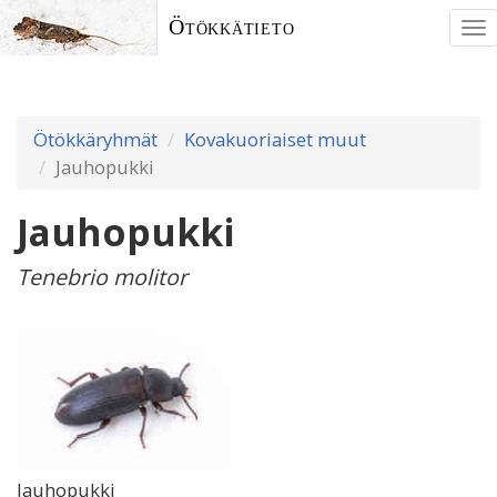
Ötökkätieto
To
nav
Ötökkäryhmät
Kovakuoriaiset muut
Jauhopukki
Jauhopukki
Tenebrio molitor
Jauhopukki