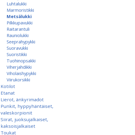
Luhtalukki
Marmoristikki
Metsälukki
Pilkkupavukki
Raitarantuli
Rauniolukki
Seeprahypykki
Suoravukki
Suoristikki
Tuohinopsakki
Viherjahdikki
Viholaishypykki
Viirukorsikki
Kotilot
Etanat
Lierot, änkyrimadot
Punkit, hyppyhäntäiset,
valeskorpionit
Siirat, juoksujalkaiset,
kaksoisjalkaiset
Toukat