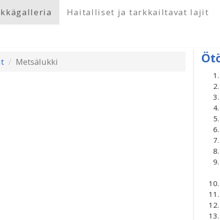
kkägalleria
Haitalliset ja tarkkailtavat lajit
Öt
t
Metsälukki