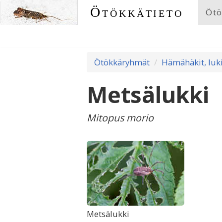
Ötökkätieto
Ötö
Ötökkäryhmät
Hämähäkit, luki
Metsälukki
Mitopus morio
Metsälukki