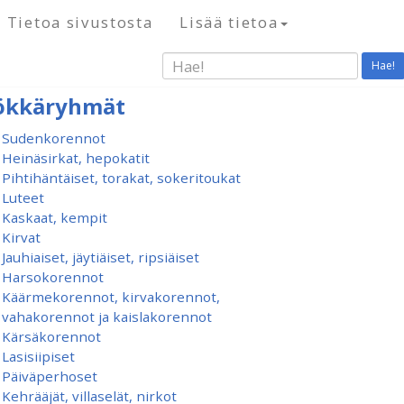
Tietoa sivustosta
Lisää tietoa
Hae!
ökkäryhmät
Sudenkorennot
Heinäsirkat, hepokatit
Pihtihäntäiset, torakat, sokeritoukat
Luteet
Kaskaat, kempit
Kirvat
Jauhiaiset, jäytiäiset, ripsiäiset
Harsokorennot
Käärmekorennot, kirvakorennot,
vahakorennot ja kaislakorennot
Kärsäkorennot
Lasisiipiset
Päiväperhoset
Kehrääjät, villaselät, nirkot