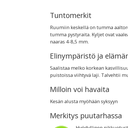
Tuntomerkit
Ruumiin keskellä on tumma aaltore
tumma pystyraita. Kyljet ovat vaale
naaras 4-8,5 mm.
Elinympäristö ja elämä
Saalistaa melko korkean kasvillisu
puistoissa viihtyvä laji. Talvehtii 
Milloin voi havaita
Kesän alusta myöhään syksyyn
Merkitys puutarhassa
Hyödyllinen pikkuotust