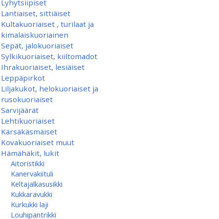
Lyhytsiipiset
Lantiaiset, sittiäiset
Kultakuoriaiset , turilaat ja
kimalaiskuoriainen
Sepät, jalokuoriaiset
Sylkikuoriaiset, kiiltomadot
Ihrakuoriaiset, lesiäiset
Leppäpirkot
Liljakukot, helokuoriaiset ja
rusokuoriaiset
Sarvijäärät
Lehtikuoriaiset
Kärsäkäsmäiset
Kovakuoriaiset muut
Hämähäkit, lukit
Aitoristikki
Kanervakiituli
Keltajalkasusikki
Kukkaravukki
Kurkukki laji
Louhipantrikki