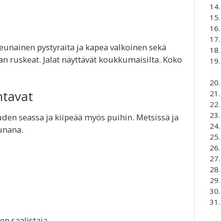
unainen pystyraita ja kapea valkoinen sekä
an ruskeat. Jalat näyttävät koukkumaisilta. Koko
ntavat
uden seassa ja kiipeää myös puihin. Metsissä ja
munana.
en saalistaja