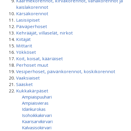
Käärmekorennot, kirvakorennot, vahakorennot ja
kaislakorennot
Kärsäkorennot
Lasisiipiset
Päiväperhoset
Kehrääjät, villaselät, nirkot
Kiitäjät
Mittarit
Yökköset
Koit, koisat, kääriäiset
Perhoset muut
Vesiperhoset, päivänkorennot, koskikorennot
Vaaksiaiset
Sääsket
Kukkakärpäset
Ampiaispuuhari
Ampiaisvieras
Idänkurokas
Isohoikkakirvari
Kaarisarvikirvari
Kalvasisokirvari