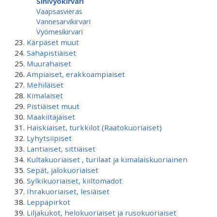
Sinivyökirvari
Vaapsasvieras
Vannesarvikirvari
Vyömesikirvari
Kärpäset muut
Sahapistiäiset
Muurahaiset
Ampiaiset, erakkoampiaiset
Mehiläiset
Kimalaiset
Pistiäiset muut
Maakiitäjäiset
Haiskiaiset, turkkilot (Raatokuoriaiset)
Lyhytsiipiset
Lantiaiset, sittiäiset
Kultakuoriaiset , turilaat ja kimalaiskuoriainen
Sepät, jalokuoriaiset
Sylkikuoriaiset, kiiltomadot
Ihrakuoriaiset, lesiäiset
Leppäpirkot
Liljakukot, helokuoriaiset ja rusokuoriaiset