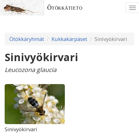
Ötökkätieto
To
nav
Ötökkäryhmät
Kukkakärpäset
Sinivyökirvari
Sinivyökirvari
Leucozona glaucia
Sinivyökirvari