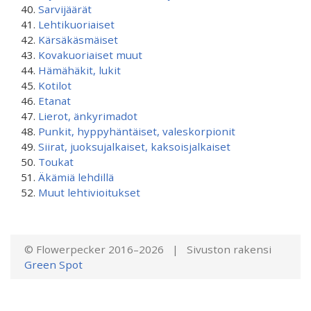
Sarvijäärät
Lehtikuoriaiset
Kärsäkäsmäiset
Kovakuoriaiset muut
Hämähäkit, lukit
Kotilot
Etanat
Lierot, änkyrimadot
Punkit, hyppyhäntäiset, valeskorpionit
Siirat, juoksujalkaiset, kaksoisjalkaiset
Toukat
Äkämiä lehdillä
Muut lehtivioitukset
© Flowerpecker 2016–2026 | Sivuston rakensi
Green Spot