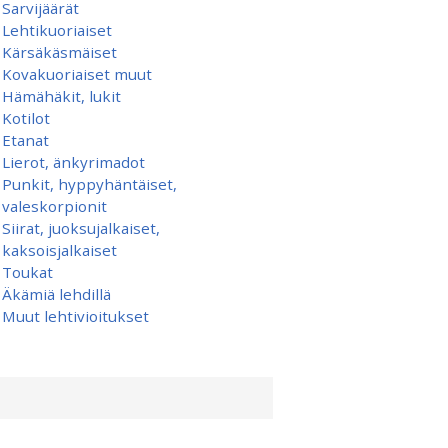
Sarvijäärät
Lehtikuoriaiset
Kärsäkäsmäiset
Kovakuoriaiset muut
Hämähäkit, lukit
Kotilot
Etanat
Lierot, änkyrimadot
Punkit, hyppyhäntäiset,
valeskorpionit
Siirat, juoksujalkaiset,
kaksoisjalkaiset
Toukat
Äkämiä lehdillä
Muut lehtivioitukset