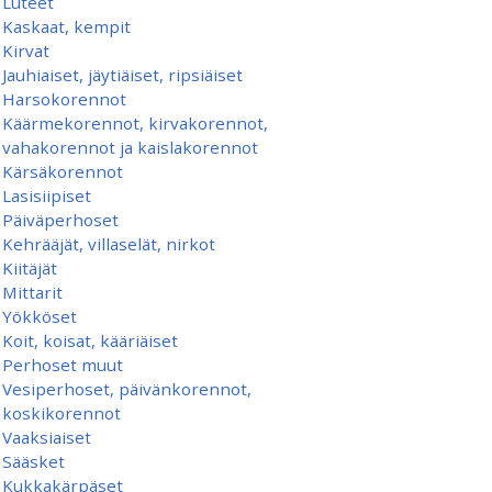
Luteet
Kaskaat, kempit
Kirvat
Jauhiaiset, jäytiäiset, ripsiäiset
Harsokorennot
Käärmekorennot, kirvakorennot,
vahakorennot ja kaislakorennot
Kärsäkorennot
Lasisiipiset
Päiväperhoset
Kehrääjät, villaselät, nirkot
Kiitäjät
Mittarit
Yökköset
Koit, koisat, kääriäiset
Perhoset muut
Vesiperhoset, päivänkorennot,
koskikorennot
Vaaksiaiset
Sääsket
Kukkakärpäset