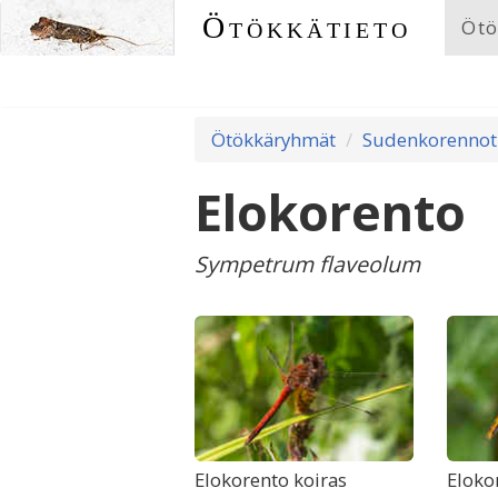
Ötökkätieto
Ötö
Ötökkäryhmät
Sudenkorennot
Elokorento
Sympetrum flaveolum
Elokorento koiras
Eloko