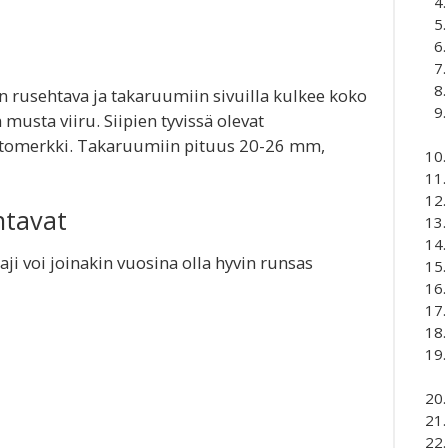
 rusehtava ja takaruumiin sivuilla kulkee koko
usta viiru. Siipien tyvissä olevat
tuntomerkki. Takaruumiin pituus 20-26 mm,
ntavat
aji voi joinakin vuosina olla hyvin runsas