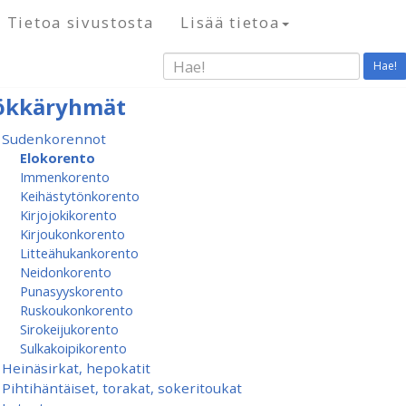
Tietoa sivustosta
Lisää tietoa
Hae!
ökkäryhmät
Sudenkorennot
Elokorento
Immenkorento
Keihästytönkorento
Kirjojokikorento
Kirjoukonkorento
Litteähukankorento
Neidonkorento
Punasyyskorento
Ruskoukonkorento
Sirokeijukorento
Sulkakoipikorento
Heinäsirkat, hepokatit
Pihtihäntäiset, torakat, sokeritoukat