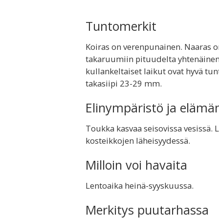
Tuntomerkit
Koiras on verenpunainen. Naaras on
takaruumiin pituudelta yhtenäinen m
kullankeltaiset laikut ovat hyvä 
takasiipi 23-29 mm.
Elinympäristö ja elämä
Toukka kasvaa seisovissa vesissä. L
kosteikkojen läheisyydessä.
Milloin voi havaita
Lentoaika heinä-syyskuussa.
Merkitys puutarhassa