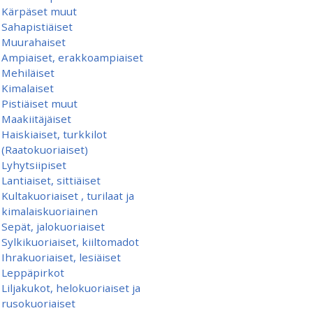
Kärpäset muut
Sahapistiäiset
Muurahaiset
Ampiaiset, erakkoampiaiset
Mehiläiset
Kimalaiset
Pistiäiset muut
Maakiitäjäiset
Haiskiaiset, turkkilot
(Raatokuoriaiset)
Lyhytsiipiset
Lantiaiset, sittiäiset
Kultakuoriaiset , turilaat ja
kimalaiskuoriainen
Sepät, jalokuoriaiset
Sylkikuoriaiset, kiiltomadot
Ihrakuoriaiset, lesiäiset
Leppäpirkot
Liljakukot, helokuoriaiset ja
rusokuoriaiset